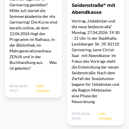
Germering genießen?
Seidenstraße“ mit
Mitte Juli startet die
Abendkasse
Sommerakademie der vhs
Vortrag „Usbekistan und
Germering! Die Kurse sind
die neue Seidenstraße“
bereits online, ab dem
Montag, 27.04.2026, 19:30
12.06.2026 liegt das
- 21 Uhr in der Stadthalle,
Programm im Rathaus, in
Landsberger Str. 39, 82110
der Bibliothek, im
Germering, Lena-Christ-
Mehrgenerationenhaus
Saal mit Abendkasse Im
ZENJA und in der
Fokus des Vortrags steht
Buchhandlung aus. Was
die Entwicklung der neuen
ist geboten?
Seidenstraße: Nach dem
Zerfall der Sowjetunion
begann für Usbekistan und
08.06.2026,
mehr
die Region Mittelasien
09:27
anzeigen
eine Phase der
Neuordnung.
09.04.2026,
mehr
10:00
anzeigen