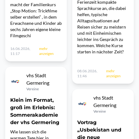
Ferienzeit kompakte
macht der Familienkurs
Sprachkurse an, die dabei
„Stop Motion: Trickfilme
helfen, typische
selber erstellen“ , in dem
Alltagssituationen auf
Erwachsene und Kinder ab
Reisen sicher zu meistern
sechs Jahren eigene kleine
und mit Einheimischen
Filmgeschi
leichter ins Gespräch zu
kommen. Welche Kurse
16.06.2026,
mehr
starten in nächster Zeit?
11:17
anzeigen
08.06.2026,
mehr
vhs Stadt
11:46
anzeigen
Germering
Vereine
vhs Stadt
Klein im Format,
Germering
groß im Erlebnis:
Vereine
Sommerakademie
der vhs Germering
Vortrag
„Usbekistan und
Wie lassen sich die
die neue
warmen Tage hier in