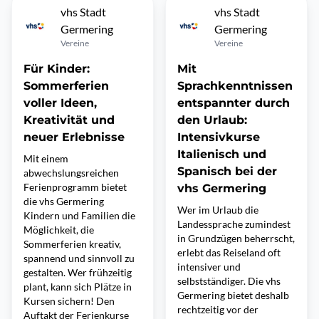
vhs Stadt
vhs Stadt
Germering
Germering
Vereine
Vereine
Für Kinder:
Mit
Sommerferien
Sprachkenntnissen
voller Ideen,
entspannter durch
Kreativität und
den Urlaub:
neuer Erlebnisse
Intensivkurse
Italienisch und
Mit einem
Spanisch bei der
abwechslungsreichen
Ferienprogramm bietet
vhs Germering
die vhs Germering
Wer im Urlaub die
Kindern und Familien die
Landessprache zumindest
Möglichkeit, die
in Grundzügen beherrscht,
Sommerferien kreativ,
erlebt das Reiseland oft
spannend und sinnvoll zu
intensiver und
gestalten. Wer frühzeitig
selbstständiger. Die vhs
plant, kann sich Plätze in
Germering bietet deshalb
Kursen sichern! Den
rechtzeitig vor der
Auftakt der Ferienkurse