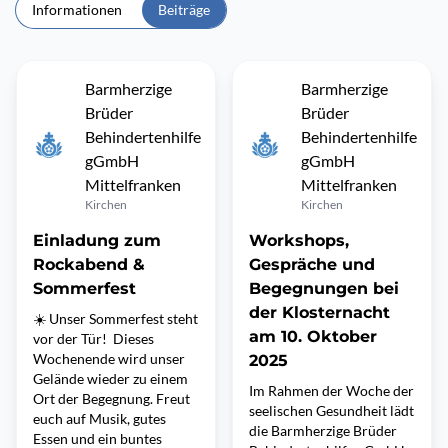
Informationen
Beiträge
Barmherzige
Barmherzige
Brüder
Brüder
Behindertenhilfe
Behindertenhilfe
gGmbH
gGmbH
Mittelfranken
Mittelfranken
Kirchen
Kirchen
Einladung zum
Workshops,
Rockabend &
Gespräche und
Sommerfest
Begegnungen bei
der Klosternacht
☀️ Unser Sommerfest steht
am 10. Oktober
vor der Tür! Dieses
Wochenende wird unser
2025
Gelände wieder zu einem
Im Rahmen der Woche der
Ort der Begegnung. Freut
seelischen Gesundheit lädt
euch auf Musik, gutes
die Barmherzige Brüder
Essen und ein buntes