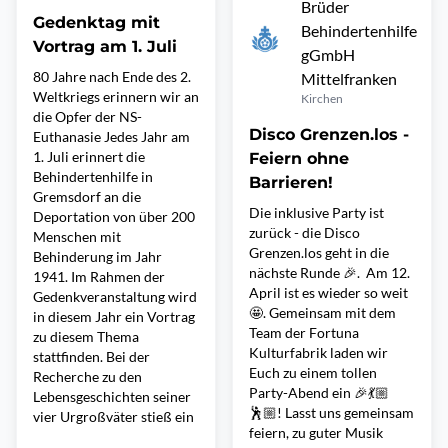
Brüder
Gedenktag mit
Behindertenhilfe
Vortrag am 1. Juli
gGmbH
80 Jahre nach Ende des 2.
Mittelfranken
Weltkriegs erinnern wir an
Kirchen
die Opfer der NS-
Disco Grenzen.los -
Euthanasie Jedes Jahr am
1. Juli erinnert die
Feiern ohne
Behindertenhilfe in
Barrieren!
Gremsdorf an die
Die inklusive Party ist
Deportation von über 200
zurück - die Disco
Menschen mit
Grenzen.los geht in die
Behinderung im Jahr
nächste Runde 🎉. Am 12.
1941. Im Rahmen der
April ist es wieder so weit
Gedenkveranstaltung wird
🤩. Gemeinsam mit dem
in diesem Jahr ein Vortrag
Team der Fortuna
zu diesem Thema
Kulturfabrik laden wir
stattfinden. Bei der
Euch zu einem tollen
Recherche zu den
Party-Abend ein 🎉💃🏼
Lebensgeschichten seiner
🕺🏼! Lasst uns gemeinsam
vier Urgroßväter stieß ein
feiern, zu guter Musik