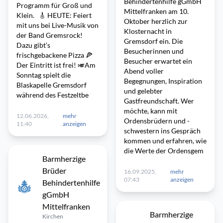
Behindertenhilfe gGmbH
Programm für Groß und
Mittelfranken am 10.
Klein. 🎸 HEUTE: Feiert
Oktober herzlich zur
mit uns bei Live-Musik von
Klosternacht in
der Band Gremsrock!
Gremsdorf ein. Die
Dazu gibt’s
Besucherinnen und
frischgebackene Pizza 🍕
Besucher erwartet ein
Der Eintritt ist frei! 🎺Am
Abend voller
Sonntag spielt die
Begegnungen, Inspiration
Blaskapelle Gremsdorf
und gelebter
während des Festzeltbe
Gastfreundschaft. Wer
möchte, kann mit
12.06.2026,
mehr
Ordensbrüdern und -
11:40
anzeigen
schwestern ins Gespräch
kommen und erfahren, wie
die Werte der Ordensgem
Barmherzige
Brüder
16.09.2025,
mehr
07:43
anzeigen
Behindertenhilfe
gGmbH
Mittelfranken
Barmherzige
Kirchen