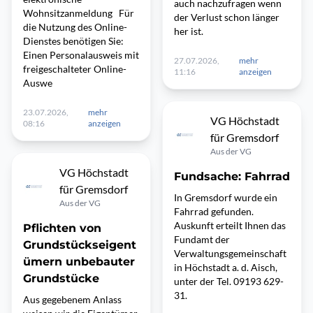
auch nachzufragen wenn
Wohnsitzanmeldung Für
der Verlust schon länger
die Nutzung des Online-
her ist.
Dienstes benötigen Sie:
Einen Personalausweis mit
27.07.2026,
mehr
freigeschalteter Online-
11:16
anzeigen
Auswe
23.07.2026,
mehr
VG Höchstadt
08:16
anzeigen
für Gremsdorf
Aus der VG
VG Höchstadt
Fundsache: Fahrrad
für Gremsdorf
In Gremsdorf wurde ein
Aus der VG
Fahrrad gefunden.
Auskunft erteilt Ihnen das
Pflichten von
Fundamt der
Grundstückseigent
Verwaltungsgemeinschaft
ümern unbebauter
in Höchstadt a. d. Aisch,
Grundstücke
unter der Tel. 09193 629-
31.
Aus gegebenem Anlass