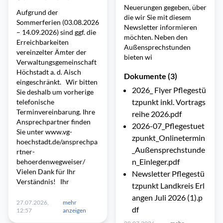
Neuerungen gegeben, über
Aufgrund der
die wir Sie mit diesem
Sommerferien (03.08.2026
Newsletter informieren
– 14.09.2026) sind ggf. die
möchten. Neben den
Erreichbarkeiten
Außensprechstunden
vereinzelter Ämter der
bieten wi
Verwaltungsgemeinschaft
Höchstadt a. d. Aisch
Dokumente (3)
eingeschränkt. Wir bitten
2026_ Flyer Pflegestü
Sie deshalb um vorherige
tzpunkt inkl. Vortrags
telefonische
Terminvereinbarung. Ihre
reihe 2026.pdf
Ansprechpartner finden
2026-07_Pflegestuet
Sie unter www.vg-
zpunkt_Onlinetermin
hoechstadt.de/ansprechpa
_Außensprechstunde
rtner-
n_Einleger.pdf
behoerdenwegweiser/
Vielen Dank für Ihr
Newsletter Pflegestü
Verständnis! Ihr
tzpunkt Landkreis Erl
angen Juli 2026 (1).p
27.07.2026,
mehr
df
12:57
anzeigen