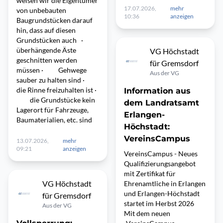
weisen wir die Eigentümer
17.07.2026,
mehr
von unbebauten
10:36
anzeigen
Baugrundstücken darauf
hin, dass auf diesen
Grundstücken auch ·
überhängende Äste
VG Höchstadt
geschnitten werden
für Gremsdorf
müssen · Gehwege
Aus der VG
sauber zu halten sind ·
die Rinne freizuhalten ist ·
Information aus
die Grundstücke kein
dem Landratsamt
Lagerort für Fahrzeuge,
Erlangen-
Baumaterialien, etc. sind
Höchstadt:
VereinsCampus
13.07.2026,
mehr
09:21
anzeigen
VereinsCampus - Neues
Qualifizierungsangebot
mit Zertifikat für
VG Höchstadt
Ehrenamtliche in Erlangen
und Erlangen-Höchstadt
für Gremsdorf
startet im Herbst 2026
Aus der VG
Mit dem neuen