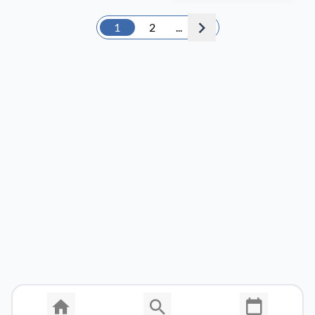
1
2
...