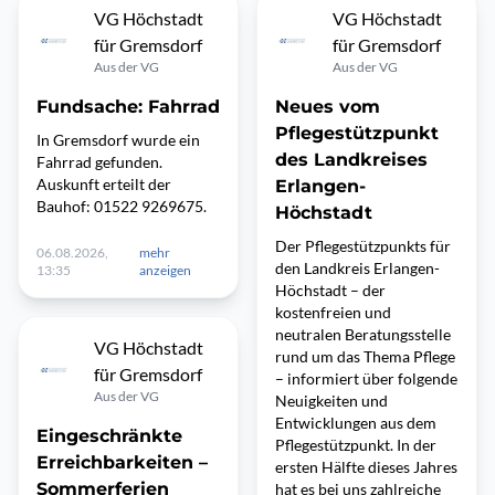
VG Höchstadt
VG Höchstadt
für Gremsdorf
für Gremsdorf
Aus der VG
Aus der VG
Fundsache: Fahrrad
Neues vom
Pflegestützpunkt
In Gremsdorf wurde ein
des Landkreises
Fahrrad gefunden.
Auskunft erteilt der
Erlangen-
Bauhof: 01522 9269675.
Höchstadt
Der Pflegestützpunkts für
06.08.2026,
mehr
den Landkreis Erlangen-
13:35
anzeigen
Höchstadt – der
kostenfreien und
neutralen Beratungsstelle
VG Höchstadt
rund um das Thema Pflege
für Gremsdorf
– informiert über folgende
Aus der VG
Neuigkeiten und
Entwicklungen aus dem
Eingeschränkte
Pflegestützpunkt. In der
Erreichbarkeiten –
ersten Hälfte dieses Jahres
Sommerferien
hat es bei uns zahlreiche