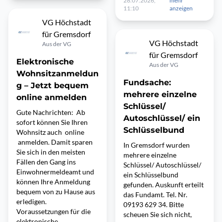
28.07.2026,
mehr
11:10
anzeigen
VG Höchstadt
für Gremsdorf
VG Höchstadt
Aus der VG
für Gremsdorf
Elektronische
Aus der VG
Wohnsitzanmeldun
Fundsache:
g – Jetzt bequem
mehrere einzelne
online anmelden
Schlüssel/
Gute Nachrichten: Ab
Autoschlüssel/ ein
sofort können Sie Ihren
Schlüsselbund
Wohnsitz auch online
anmelden. Damit sparen
In Gremsdorf wurden
Sie sich in den meisten
mehrere einzelne
Fällen den Gang ins
Schlüssel/ Autoschlüssel/
Einwohnermeldeamt und
ein Schlüsselbund
können Ihre Anmeldung
gefunden. Auskunft erteilt
bequem von zu Hause aus
das Fundamt. Tel. Nr.
erledigen.
09193 629 34. Bitte
Voraussetzungen für die
scheuen Sie sich nicht,
elektronische