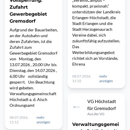
Vollsperrung:
„VereinsCampus –
kompakt. praxisnah.“
Zufahrt
unterstützen der Landkreis
Gewerbegebiet
Erlangen-Höchstadt, die
Gremsdorf
Stadt Erlangen und die
Stadt Herzogenaurach
Aufgrund der Bauarbeiten,
Vereine dabei, sich
an der Autobahn und
zukunftsfähig aufzustellen.
deren Zufahrten, ist die
Das
Zufahrt zum
Weiterbildungsangebot
Gewerbegebiet Gremsdorf
richtet sich an Vorstände,
von Montag, den
Ehrena
13.07.2026 , 20.00 Uhr bis
Dienstag, den 14.07.2026 ,
6.00 Uhr vollständig
08.07.2026,
mehr
11:32
anzeigen
gesperrt. Um Beachtung
wird gebeten.
Verwaltungsgemeinschaft
Höchstadt a. d. Aisch
VG Höchstadt
Ordnungsamt
für Gremsdorf
Aus der VG
08.07.2026,
mehr
11:12
anzeigen
Verwaltungsgemei