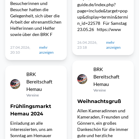
Besucherinnen und
guide.de/index.php?
Besucher hatten die
page=include&target=pop
Gelegenheit, sich über die
up&display=termin&termi
Arbeit der ehrenamtlichen
n_id=22578 Für Samstag
Helferinnen und Helfer
23.05.26 https://www
sowie über den BRK F
26.04.2026,
mehr
27.04.2026,
mehr
23:18
anzeigen
20:10
anzeigen
BRK
BRK
Bereitschaft
Bereitschaft
Hemau
Hemau
Vereine
Vereine
Weihnachtsgruß
Frühlingsmarkt
Allen Kameradinnen und
Hemau 2024
Kameraden, Freunden und
Einladung an alle
Gönnern, ein großes
interessierten, uns am
Dankeschön für die immer
Sonntag am Hemauer
gute und herzliche