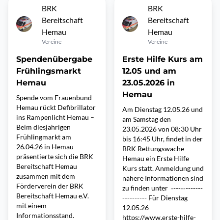
BRK
BRK
Bereitschaft
Bereitschaft
Hemau
Hemau
Vereine
Vereine
Spendenübergabe
Erste Hilfe Kurs am
Frühlingsmarkt
12.05 und am
Hemau
23.05.2026 in
Hemau
Spende vom Frauenbund
Hemau rückt Defibrillator
Am Dienstag 12.05.26 und
ins Rampenlicht Hemau –
am Samstag den
Beim diesjährigen
23.05.2026 von 08:30 Uhr
Frühlingmarkt am
bis 16:45 Uhr, findet in der
26.04.26 in Hemau
BRK Rettungswache
präsentierte sich die BRK
Hemau ein Erste Hilfe
Bereitschaft Hemau
Kurs statt. Anmeldung und
zusammen mit dem
nähere Informationen sind
Förderverein der BRK
zu finden unter ‐---‐‐-------
Bereitschaft Hemau e.V.
---------- Für Dienstag
mit einem
12.05.26
Informationsstand.
https://www.erste-hilfe-