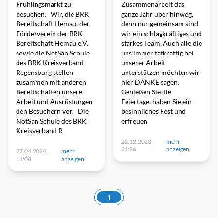
Frühlingsmarkt zu
Zusammenarbeit das
besuchen. Wir, die BRK
ganze Jahr über hinweg,
Bereitschaft Hemau, der
denn nur gemeinsam sind
Förderverein der BRK
wir ein schlagkräftiges und
Bereitschaft Hemau e.V.
starkes Team. Auch alle die
sowie die NotSan Schule
uns immer tatkräftig bei
des BRK Kreisverband
unserer Arbeit
Regensburg stellen
unterstützen möchten wir
zusammen mit anderen
hier DANKE sagen.
Bereitschaften unsere
Genießen Sie die
Arbeit und Ausrüstungen
Feiertage, haben Sie ein
den Besuchern vor. Die
besinnliches Fest und
NotSan Schule des BRK
erfreuen
Kreisverband R
22.12.2023,
mehr
21:26
anzeigen
27.04.2024,
mehr
11:08
anzeigen
1