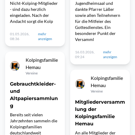
Nicht-Kolping-Mitglieder
Jugendheimsaal und
- sind dazu herzlich
dankte Pfarrer Läßer
eingeladen. Nach der
sowie allen Teilnehmern
Andacht sorgt die Kolp
für die Mitfeier des
Gottesdienstes. Ein
besonderer Punkt der
01.05.2026,
mehr
08:36
anzeigen
Versamml
16.03.2026,
mehr
09:24
anzeigen
Kolpingsfamilie
Hemau
Vereine
Kolpingsfamilie
Gebrauchtkleider-
Hemau
und
Vereine
Altpapiersammlun
Mitgliederversamm
g
lung der
Bereits seit vielen
Kolpingsfamilie
Jahrzehnten sammeln die
Hemau
Kolpingsfamilien
deutschlandweit
An alle Mitglieder der