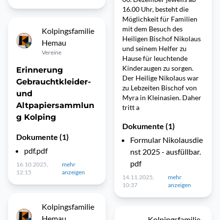
16.00 Uhr, besteht die
Möglichkeit für Familien
mit dem Besuch des
Kolpingsfamilie
Heiligen Bischof Nikolaus
Hemau
und seinem Helfer zu
Vereine
Hause für leuchtende
Kinderaugen zu sorgen.
Erinnerung
Der Heilige Nikolaus war
Gebrauchtkleider-
zu Lebzeiten Bischof von
und
Myra in Kleinasien. Daher
Altpapiersammlun
tritt a
g Kolping
Dokumente (1)
Dokumente (1)
Formular Nikolausdie
pdf.pdf
nst 2025 - ausfüllbar.
pdf
16.10.2025,
mehr
12:15
anzeigen
14.11.2025,
mehr
10:37
anzeigen
Kolpingsfamilie
Hemau
Kolpingsfamilie