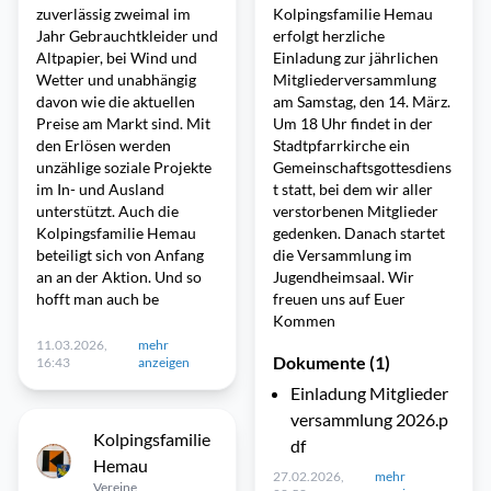
zuverlässig zweimal im
Kolpingsfamilie Hemau
Jahr Gebrauchtkleider und
erfolgt herzliche
Altpapier, bei Wind und
Einladung zur jährlichen
Wetter und unabhängig
Mitgliederversammlung
davon wie die aktuellen
am Samstag, den 14. März.
Preise am Markt sind. Mit
Um 18 Uhr findet in der
den Erlösen werden
Stadtpfarrkirche ein
unzählige soziale Projekte
Gemeinschaftsgottesdiens
im In- und Ausland
t statt, bei dem wir aller
unterstützt. Auch die
verstorbenen Mitglieder
Kolpingsfamilie Hemau
gedenken. Danach startet
beteiligt sich von Anfang
die Versammlung im
an an der Aktion. Und so
Jugendheimsaal. Wir
hofft man auch be
freuen uns auf Euer
Kommen
11.03.2026,
mehr
Dokumente (1)
16:43
anzeigen
Einladung Mitglieder
versammlung 2026.p
Kolpingsfamilie
df
Hemau
27.02.2026,
mehr
Vereine