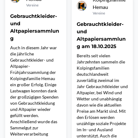
Vereine
Hemau
Vereine
Gebrauchtkleider-
und
Gebrauchtkleider-
Altpapiersammlun
und
g
Altpapiersammlun
g am 18.10.2025
Auch in diesem Jahr war
die jährliche
Bereits seit vielen
Gebrauchtkleider- und
Jahrzehnten sammeln die
Altpapier-
Kolpingsfamilien
Frühjahrssammlung der
deutschlandweit
Kolpingsfamilie Hemau
zuverläßig zweimal im
ein großer Erfolg. Einige
Jahr Gebrauchtkleider und
Lastwagen konnten dank
Altpapier, bei Wind und
der großzügigen Spenden
Wetter und unabhängig
von Gebrauchtkleidung
davon wie die aktuellen
und Altpapier wieder
Preise am Markt sind. Mit
gefüllt werden.
den Erlösen werden
Anschließend wurde das
unzählige soziale Projekte
Sammelgut zur
im In- und Ausland
Weiterverarbeitung
unterstützt. Auch die