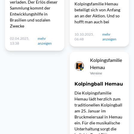
verladen. Der Erlös dieser
Kolpingsfamilie Hemau
Sammlung kommt der
beteiligt sich von Anfang
Entwicklungshilfe in
an an der Aktion. Und so
Brasilien und sozialen
hofft man auch bei
Zwecke
10.10.2025,
mehr
02.04.2025,
mehr
06:48
anzeigen
13:38
anzeigen
Kolpingsfamilie
Hemau
Vereine
Kolpingball Hemau
Die Kolpingsfamilie
Hemau lädt herzlich zum
traditionellen Kolpingball
am 25. Januar im
Bruckmeiersaal in Hemau
ein. Für die musikalische
Unterhaltung sorgt die