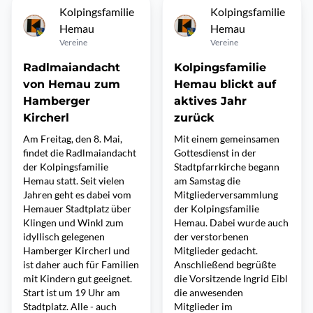
Kolpingsfamilie
Kolpingsfamilie
Hemau
Hemau
Vereine
Vereine
Radlmaiandacht
Kolpingsfamilie
von Hemau zum
Hemau blickt auf
Hamberger
aktives Jahr
Kircherl
zurück
Am Freitag, den 8. Mai,
Mit einem gemeinsamen
findet die Radlmaiandacht
Gottesdienst in der
der Kolpingsfamilie
Stadtpfarrkirche begann
Hemau statt. Seit vielen
am Samstag die
Jahren geht es dabei vom
Mitgliederversammlung
Hemauer Stadtplatz über
der Kolpingsfamilie
Klingen und Winkl zum
Hemau. Dabei wurde auch
idyllisch gelegenen
der verstorbenen
Hamberger Kircherl und
Mitglieder gedacht.
ist daher auch für Familien
Anschließend begrüßte
mit Kindern gut geeignet.
die Vorsitzende Ingrid Eibl
Start ist um 19 Uhr am
die anwesenden
Stadtplatz. Alle - auch
Mitglieder im