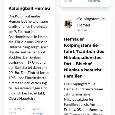
08:58
anzeigen
Kolpingball Hemau
Die Kolpingsfamilie
Kolpingsfamilie
Hemau lädt herzlich zum
Hemau
traditionellen Kolpingball
Vereine
am 7. Februar im
Bruckmeiersaal in Hemau
Hemauer
ein. Für die musikalische
Kolpingsfamilie
Unterhaltung sorgt Björn
führt Tradition des
Bussler mit seinen Beat
Buddies. Der Einlass
Nikolausdienstes
beginnt um 19 Uhr, und
fort - Bischof
der Ball startet dann um
Nikolaus besucht
20 Uhr. Der Eintritt kostet
Familien
10 €, Jede Eintrittskarte
nimmt an der Verlosung
Die Kolpingsfamilie
teil. Reservierungen sind
Hemau führt auch dieses
möglich bei Ingrid Eibl,
Jahr wieder eine
Obere Hauptstra
Nikolausaktion für
Familien durch. Am
25.01.2026,
mehr
Freitag, 05. und Samstag,
09:11
anzeigen
06. Dezember jeweils ab