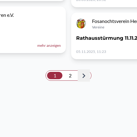
en e.V.
Fosanochtsverein Her
Vereine
Rathausstürmung 11.11.
mehr anzeigen
05.11.2025, 11:23
1
2