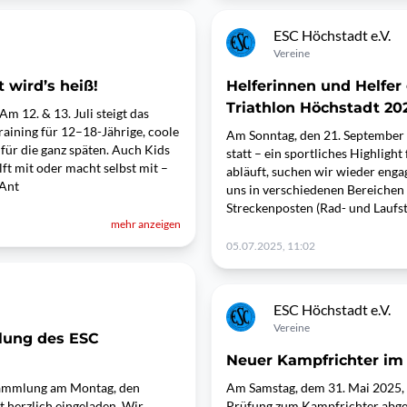
ESC Höchstadt e.V.
Vereine
 wird’s heiß!
Helferinnen und Helfer g
Triathlon Höchstadt 20
m 12. & 13. Juli steigt das
raining für 12–18-Jährige, coole
Am Sonntag, den 21. September 2
 für die ganz späten. Auch Kids
statt – ein sportliches Highligh
ft mit oder macht selbst mit –
abläuft, suchen wir wieder enga
 Ant
uns in verschiedenen Bereichen 
Streckenposten (Rad- und Laufs
mehr anzeigen
05.07.2025, 11:02
ESC Höchstadt e.V.
Vereine
lung des ESC
Neuer Kampfrichter i
rsammlung am Montag, den
Am Samstag, dem 31. Mai 2025, 
t herzlich eingeladen. Wir
Prüfung zum Kampfrichter abges