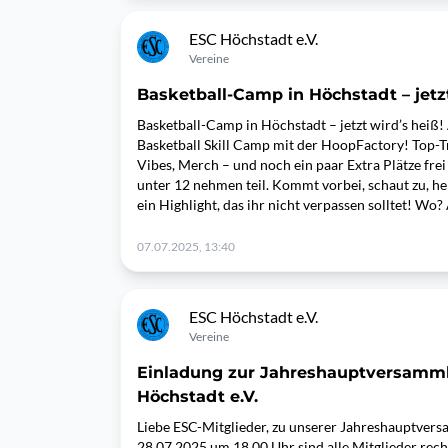
ESC Höchstadt e.V.
Vereine
Basketball-Camp in Höchstadt – jetzt
Basketball-Camp in Höchstadt – jetzt wird’s heiß! A
Basketball Skill Camp mit der HoopFactory! Top-T
Vibes, Merch – und noch ein paar Extra Plätze frei
unter 12 nehmen teil. Kommt vorbei, schaut zu, hel
ein Highlight, das ihr nicht verpassen solltet! Wo?
07.07.2025, 13:40
ESC Höchstadt e.V.
Vereine
Einladung zur Jahreshauptversamm
Höchstadt e.V.
Liebe ESC-Mitglieder, zu unserer Jahreshauptve
28.07.2025 um 18.00 Uhr sind alle Mitglieder rech