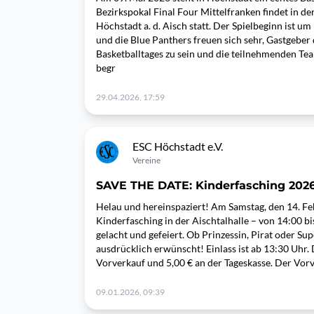
Bezirkspokal Final Four Mittelfranken findet in 
Höchstadt a. d. Aisch statt. Der Spielbeginn ist u
und die Blue Panthers freuen sich sehr, Gastgeber
Basketballtages zu sein und die teilnehmenden Tea
begr
29.04.2026, 17:59
ESC Höchstadt e.V.
Vereine
SAVE THE DATE: Kinderfasching 202
Helau und hereinspaziert! Am Samstag, den 14. Feb
Kinderfasching in der Aischtalhalle – von 14:00 bi
gelacht und gefeiert. Ob Prinzessin, Pirat oder Su
ausdrücklich erwünscht! Einlass ist ab 13:30 Uhr. D
Vorverkauf und 5,00 € an der Tageskasse. Der Vorv
09.01.2026, 09:39