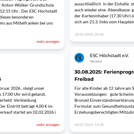
ausschließlich in der Eishalle s
der Anton-Wölker-Grundschule
auch wieder eine Abendkasse ge
m 12:15 Uhr . Der ESC Höchstadt
der Karteninhaber (17.30 Uhr) ö
 dieses besonderen
sich am 21.3. links vom Haupte
ms aus Mittelfranken bei uns
18.02.2026, 09:46
mehr anzeigen
ESC Höchstadt e.V.
Vereine
30.08.2025: Ferienpro
6
Freibad
ruar 2026 , steigt unser
Für alle Kinder ab 12 Jahre am
s 17:00 Uhr wird getanzt,
Voraussetzungen: gute Schwim
perheld: Verkleidung
Bronze) Einverständniserklärung
er Eintritt beträgt 4,00 € im
Formular zum Gesundheitszusta
erkauf startet am 02.02.2026 i
Erziehungsberechtigten Mitzub
mehr anzeigen
30.07.2025, 14:35