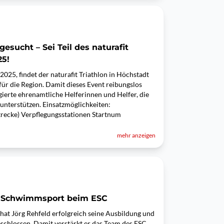
esucht – Sei Teil des naturafit
25!
025, findet der naturafit Triathlon in Höchstadt
t für die Region. Damit dieses Event reibungslos
gierte ehrenamtliche Helferinnen und Helfer, die
unterstützen. Einsatzmöglichkeiten:
trecke) Verpflegungsstationen Startnum
mehr anzeigen
m Schwimmsport beim ESC
hat Jörg Rehfeld erfolgreich seine Ausbildung und
chlossen. Damit verstärkt er das Team des ESC