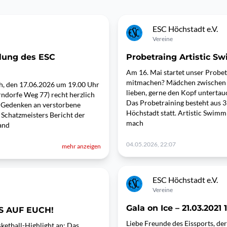
ESC Höchstadt e.V.
Vereine
lung des ESC
Probetraing Artistic S
Am 16. Mai startet unser Probet
mitmachen? Mädchen zwischen 6
, den 17.06.2026 um 19.00 Uhr
lieben, gerne den Kopf untertau
erndorfe Weg 77) recht herzlich
Das Probetraining besteht aus 3
 Gedenken an verstorbene
Höchstadt statt. Artistic Swimm
s Schatzmeisters Bericht der
mach
and
04.05.2026, 22:07
mehr anzeigen
ESC Höchstadt e.V.
Vereine
Gala on Ice – 21.03.2021
S AUF EUCH!
Liebe Freunde des Eissports, de
ketball-Highlight an: Das