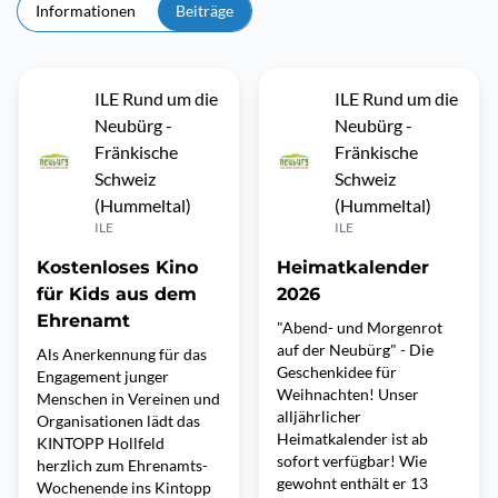
Informationen
Beiträge
ILE Rund um die
ILE Rund um die
Neubürg -
Neubürg -
Fränkische
Fränkische
Schweiz
Schweiz
(Hummeltal)
(Hummeltal)
ILE
ILE
Kostenloses Kino
Heimatkalender
für Kids aus dem
2026
Ehrenamt
"Abend- und Morgenrot
auf der Neubürg" - Die
Als Anerkennung für das
Geschenkidee für
Engagement junger
Weihnachten! Unser
Menschen in Vereinen und
alljährlicher
Organisationen lädt das
Heimatkalender ist ab
KINTOPP Hollfeld
sofort verfügbar! Wie
herzlich zum Ehrenamts-
gewohnt enthält er 13
Wochenende ins Kintopp