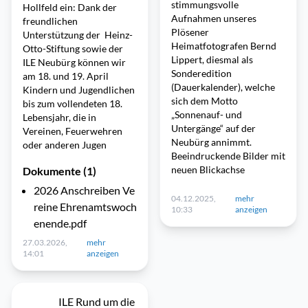
stimmungsvolle
Hollfeld ein: Dank der
Aufnahmen unseres
freundlichen
Plösener
Unterstützung der Heinz-
Heimatfotografen Bernd
Otto-Stiftung sowie der
Lippert, diesmal als
ILE Neubürg können wir
Sonderedition
am 18. und 19. April
(Dauerkalender), welche
Kindern und Jugendlichen
sich dem Motto
bis zum vollendeten 18.
„Sonnenauf- und
Lebensjahr, die in
Untergänge“ auf der
Vereinen, Feuerwehren
Neubürg annimmt.
oder anderen Jugen
Beeindruckende Bilder mit
neuen Blickachse
Dokumente (1)
2026 Anschreiben Ve
04.12.2025,
mehr
reine Ehrenamtswoch
10:33
anzeigen
enende.pdf
27.03.2026,
mehr
14:01
anzeigen
ILE Rund um die