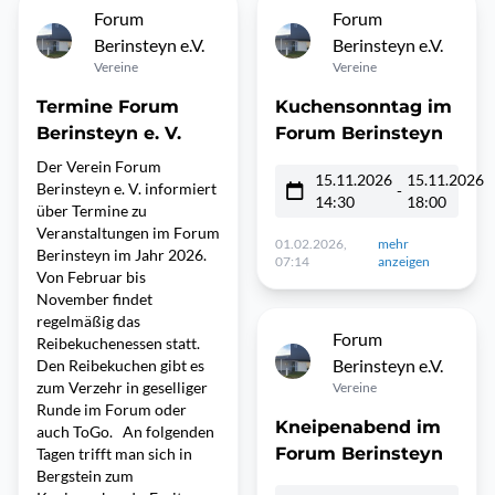
Forum
Forum
Berinsteyn e.V.
Berinsteyn e.V.
Vereine
Vereine
Termine Forum
Kuchensonntag im
Berinsteyn e. V.
Forum Berinsteyn
Der Verein Forum
15.11.2026
15.11.2026
Berinsteyn e. V. informiert
-
14:30
18:00
über Termine zu
Veranstaltungen im Forum
01.02.2026,
mehr
Berinsteyn im Jahr 2026.
07:14
anzeigen
Von Februar bis
November findet
regelmäßig das
Forum
Reibekuchenessen statt.
Berinsteyn e.V.
Den Reibekuchen gibt es
zum Verzehr in geselliger
Vereine
Runde im Forum oder
Kneipenabend im
auch ToGo. An folgenden
Forum Berinsteyn
Tagen trifft man sich in
Bergstein zum