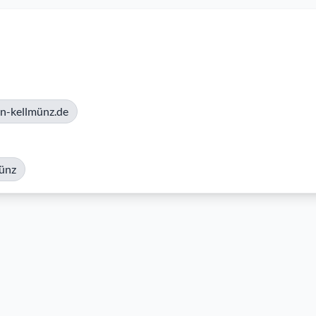
n-kellmünz.de
münz