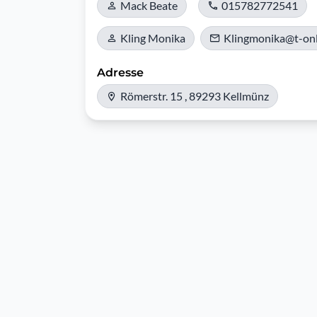
Mack Beate
015782772541
Kling Monika
Klingmonika@t-onl
Adresse
Römerstr. 15 , 89293 Kellmünz