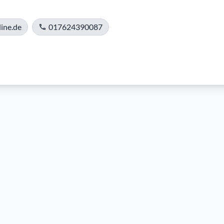
ine.de
017624390087