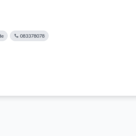
de
083378078