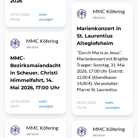
2026
MMC Köfering
29.07.2026,
mehr
Vereine
09:06
anzeigen
Marienkonzert in
St. Laurentius
MMC Köfering
Alteglofsheim
Vereine
"Durch Maria zu Jesus".
MMC-
Marienkonzert mit Brigitte
Traeger: Sonntag, 31. Mai
Bezirksmaiandacht
2026, 17:00 Uhr Eintritt:
in Scheuer. Christi
12,00 € (Abendkasse:
Himmelfahrt, 14.
14,00 €). Veranstalter:
Mai 2026, 17:00 Uhr
Pfarrei St. Laurentius
12.05.2026,
mehr
06.05.2026,
mehr
18:07
anzeigen
11:06
anzeigen
MMC Köfering
MMC Köfering
Vereine
Vereine