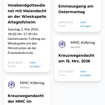
Vorabendgottesdie
Emmausgang am
nst mit Maiandacht
Ostermontag
an der Wieskapelle
Alteglofsheim
30.03.2026,
mehr
21:05
anzeigen
Samstag, 2. Mai 2026,
18:00 Uhr 17:30 Uhr
Gemeinsamer Fußweg zur
MMC Köfering
Wieskapelle mit den
Vereine
Ministranten ab der
Eisenbahnbrücke.
Kreuzwegandacht
am 15. Mrz. 2026
26.04.2026,
mehr
12:43
anzeigen
11.03.2026,
mehr
17:41
anzeigen
MMC Köfering
Vereine
Kreuzwegandacht
der MMC im