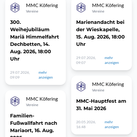
MMC Köfering
MMC Köfering
Vereine
Vereine
300.
Marienandacht bei
Weihejubiläum
der Wieskapelle,
Mariä Himmelfahrt
15. Aug. 2026, 18:00
Dechbetten, 14.
Uhr
Aug. 2026, 18:00
29.07.2026,
mehr
Uhr
09:07
anzeigen
29.07.2026,
mehr
09:09
anzeigen
MMC Köfering
Vereine
MMC Köfering
MMC-Hauptfest am
Vereine
31. Mai 2026
Familien-
20.05.2026,
mehr
Fußwallfahrt nach
16:48
anzeigen
Mariaort, 16. Aug.