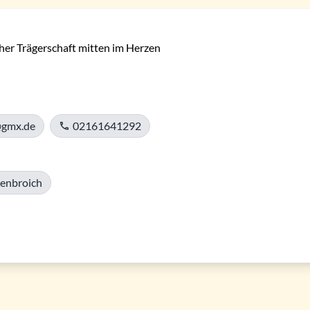
her Trägerschaft mitten im Herzen 
@gmx.de
02161641292
henbroich