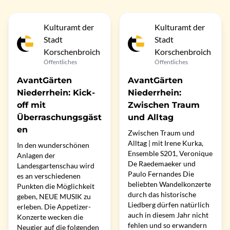
Kulturamt der
Kulturamt der
Stadt
Stadt
Korschenbroich
Korschenbroich
Öffentliches
Öffentliches
AvantGärten
AvantGärten
Niederrhein: Kick-
Niederrhein:
off mit
Zwischen Traum
Überraschungsgäst
und Alltag
en
Zwischen Traum und
Alltag | mit Irene Kurka,
In den wunderschönen
Ensemble S201, Veronique
Anlagen der
De Raedemaeker und
Landesgartenschau wird
Paulo Fernandes Die
es an verschiedenen
beliebten Wandelkonzerte
Punkten die Möglichkeit
durch das historische
geben, NEUE MUSIK zu
Liedberg dürfen natürlich
erleben. Die Appetizer-
auch in diesem Jahr nicht
Konzerte wecken die
fehlen und so erwandern
Neugier auf die folgenden