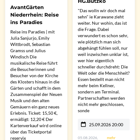
HG.Butzko
AvantGärten
"Das wolln wir doch mal
Niederrhein: Reise
sehn" ie Karawane zieht
ins Paradies
weiter. Nur wohin, das ist
die Frage. Dabei
Reise ins Paradies | mit
verwundert es schon sehr,
Julia Sanjurjo, Emily
wie plötzlich man sich
Wittbrodt, Sebastian
abgehängt fühlen soll, nur
Gramss und Julius
weil inzwischen unklar ist,
Windisch Die
wer hier eigentlich
musikalische Reise führt
schneller durchdreht: Die
die Besucherinnen und
Welt oder die Menschheit?
Besucher von der Kirche
Essen bestellt man nicht
des Klosters hinaus in die
mehr beim Kellner,
Gärten und schafft in dem
sondern am Terminal.
Zusammenspiel der Neuen
Partnerschaften werden
Musik und den alten
nicht mehr geschlossen,
Gemäuern ein ganz neues
sonde
Erlebnis. Ticket: 15,50 €,
ermäßigt: 12,20 € Der
25.09.2026 20:00
Kartenverkauf wird online
über das Ticketportal
reservix
05.08.2026,
mehr