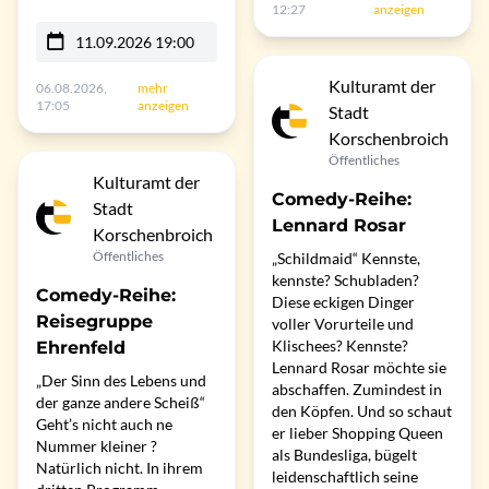
12:27
anzeigen
11.09.2026 19:00
Kulturamt der
06.08.2026,
mehr
17:05
anzeigen
Stadt
Korschenbroich
Öffentliches
Kulturamt der
Comedy-Reihe:
Stadt
Lennard Rosar
Korschenbroich
Öffentliches
„Schildmaid“ Kennste,
kennste? Schubladen?
Comedy-Reihe:
Diese eckigen Dinger
Reisegruppe
voller Vorurteile und
Klischees? Kennste?
Ehrenfeld
Lennard Rosar möchte sie
„Der Sinn des Lebens und
abschaffen. Zumindest in
der ganze andere Scheiß“
den Köpfen. Und so schaut
Geht’s nicht auch ne
er lieber Shopping Queen
Nummer kleiner ?
als Bundesliga, bügelt
Natürlich nicht. In ihrem
leidenschaftlich seine