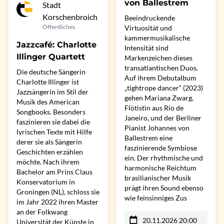
von Ballestrem
Stadt
Korschenbroich
Beeindruckende
Öffentliches
Virtuosität und
kammermusikalische
Jazzcafé: Charlotte
Intensität sind
Illinger Quartett
Markenzeichen dieses
transatlantischen Duos.
Die deutsche Sängerin
Auf ihrem Debutalbum
Charlotte Illinger ist
„tightrope dancer“ (2023)
Jazzsängerin im Stil der
gehen Mariana Zwarg,
Musik des American
Flötistin aus Rio de
Songbooks. Besonders
Janeiro, und der Berliner
faszinieren sie dabei die
Pianist Johannes von
lyrischen Texte mit Hilfe
Ballestrem eine
derer sie als Sängerin
faszinierende Symbiose
Geschichten erzählen
ein. Der rhythmische und
möchte. Nach ihrem
harmonische Reichtum
Bachelor am Prins Claus
brasilianischer Musik
Konservatorium in
prägt ihren Sound ebenso
Groningen (NL), schloss sie
wie feinsinniges Zus
im Jahr 2022 ihren Master
an der Folkwang
20.11.2026 20:00
Universität der Künste in