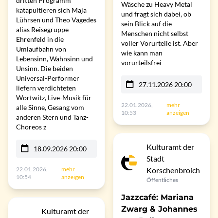
dritten Programm
Wäsche zu Heavy Metal
katapultieren sich Maja
und fragt sich dabei, ob
Lührsen und Theo Vagedes
sein Blick auf die
alias Reisegruppe
Menschen nicht selbst
Ehrenfeld in die
voller Vorurteile ist. Aber
Umlaufbahn von
wie kann man
Lebensinn, Wahnsinn und
vorurteilsfrei
Unsinn. Die beiden
Universal-Performer
27.11.2026 20:00
liefern verdichteten
Wortwitz, Live-Musik für
22.01.2026,
mehr
alle Sinne, Gesang vom
10:53
anzeigen
anderen Stern und Tanz-
Choreos z
Kulturamt der
18.09.2026 20:00
Stadt
22.01.2026,
mehr
Korschenbroich
10:54
anzeigen
Öffentliches
Jazzcafé: Mariana
Zwarg & Johannes
Kulturamt der