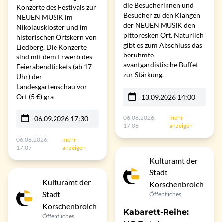
die Besucherinnen und
Konzerte des Festivals zur
Besucher zu den Klängen
NEUEN MUSIK im
der NEUEN MUSIK den
Nikolauskloster und im
pittoresken Ort. Natürlich
historischen Ortskern von
gibt es zum Abschluss das
Liedberg. Die Konzerte
berühmte
sind mit dem Erwerb des
avantgardistische Buffet
Feierabendtickets (ab 17
zur Stärkung.
Uhr) der
Landesgartenschau vor
Ort (5 €) gra
13.09.2026 14:00
06.08.2026,
mehr
06.09.2026 17:30
17:06
anzeigen
06.08.2026,
mehr
17:07
anzeigen
Kulturamt der
Stadt
Kulturamt der
Korschenbroich
Stadt
Öffentliches
Korschenbroich
Kabarett-Reihe:
Öffentliches