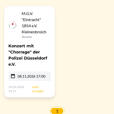
M.G.V.
"Eintracht"
1854 e.V.
Kleinenbroich
Vereine
Konzert mit
"Chorrage" der
Polizei Düsseldorf
e.V.
08.11.2026 17:00
29.03.2026,
mehr
15:17
anzeigen
1