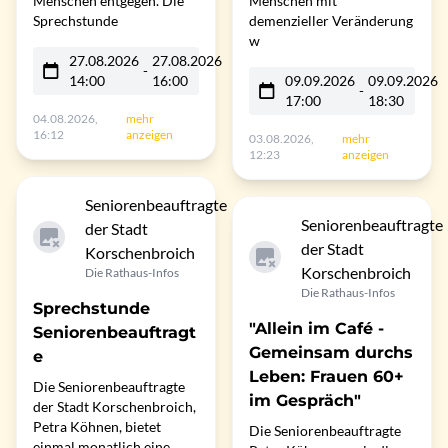
Menschen entgegen. Die
Menschen mit
Sprechstunde
demenzieller Veränderung
w
27.08.2026
27.08.2026
-
14:00
16:00
09.09.2026
09.09.2026
-
17:00
18:30
04.08.2026,
mehr
16:12
anzeigen
03.08.2026,
mehr
12:23
anzeigen
Seniorenbeauftragte
Seniorenbeauftragte
der Stadt
der Stadt
Korschenbroich
Korschenbroich
Die Rathaus-Infos
Die Rathaus-Infos
Sprechstunde
"Allein im Café -
Seniorenbeauftragt
Gemeinsam durchs
e
Leben: Frauen 60+
Die Seniorenbeauftragte
im Gespräch"
der Stadt Korschenbroich,
Petra Köhnen, bietet
Die Seniorenbeauftragte
einmal monatlich eine