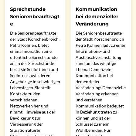
Sprechstunde
Kommunikation
Seniorenbeauftragt
bei demenzieller
e
Veränderung
Die Seniorenbeauftragte
Die Seniorenbeauftragte
der Stadt Korschenbroich,
der Stadt Korschenbroich
Petra Köhnen, bietet
Petra Köhnen lädt zu einer
einmal monatlich eine
Informations- und
öffentliche Sprechstunde
Austauschveranstaltung
an. In der Sprechstunde
rund um das wichtige
berät sie Seniorinnen und
Thema Demenz ein:
Senioren sowie deren
Kommunikation bei
Angehörige in schwierigen
demenzieller
Lebenslagen. Sie stellt
Veränderung: Demenzielle
Kontakte zu den
Veränderung erkennen
verschiedenen
und verstehen
Netzwerken her und
Kommunikation bedeutet
nimmt Hinweise aus der
in Beziehung treten zu
Bevölkerung zur
können und ist der
Verbesserung der
Schlüssel zu mehr
Situation älterer
Wohlbefinden. Für