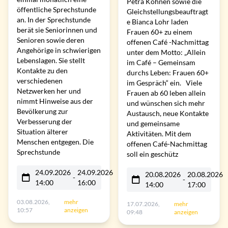
Petra Köhnen sowie die
öffentliche Sprechstunde
Gleichstellungsbeauftragt
an. In der Sprechstunde
e Bianca Lohr laden
berät sie Seniorinnen und
Frauen 60+ zu einem
Senioren sowie deren
offenen Café -Nachmittag
Angehörige in schwierigen
unter dem Motto: „Allein
Lebenslagen. Sie stellt
im Café – Gemeinsam
Kontakte zu den
durchs Leben: Frauen 60+
verschiedenen
im Gespräch“ ein. Viele
Netzwerken her und
Frauen ab 60 leben allein
nimmt Hinweise aus der
und wünschen sich mehr
Bevölkerung zur
Austausch, neue Kontakte
Verbesserung der
und gemeinsame
Situation älterer
Aktivitäten. Mit dem
Menschen entgegen. Die
offenen Café-Nachmittag
Sprechstunde
soll ein geschütz
24.09.2026
24.09.2026
20.08.2026
20.08.2026
-
-
14:00
16:00
14:00
17:00
03.08.2026,
mehr
17.07.2026,
mehr
10:57
anzeigen
09:48
anzeigen