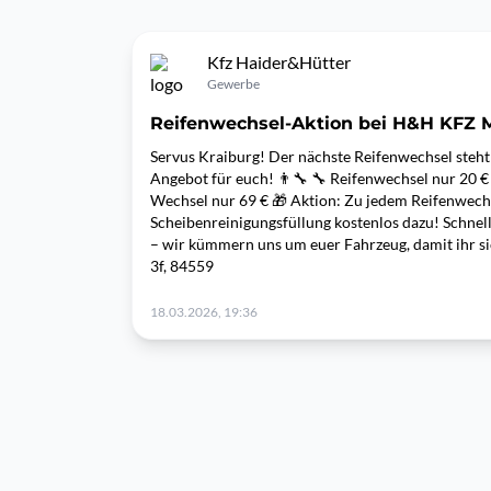
Kfz Haider&Hütter
Gewerbe
Reifenwechsel-Aktion bei H&H KFZ M
Servus Kraiburg! Der nächste Reifenwechsel steh
Angebot für euch! 👨‍🔧 🔧 Reifenwechsel nur 20 €
Wechsel nur 69 € 🎁 Aktion: Zu jedem Reifenwechs
Scheibenreinigungsfüllung kostenlos dazu! Schnell
– wir kümmern uns um euer Fahrzeug, damit ihr si
3f, 84559
18.03.2026, 19:36