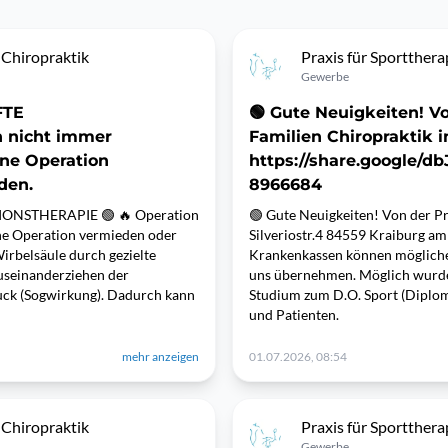
 Chiropraktik
Praxis für Sportthera
Gewerbe
FTE
🟢 Gute Neuigkeiten! Vo
 nicht immer
Familien Chiropraktik 
ine Operation
https://share.google/d
den.
8966684
ONSTHERAPIE 🟢 🔥 Operation
🟢 Gute Neuigkeiten! Von der Pr
ine Operation vermieden oder
Silveriostr.4 84559 Kraiburg am
irbelsäule durch gezielte
Krankenkassen können möglicher
useinanderziehen der
uns übernehmen. Möglich wurde 
ruck (Sogwirkung). Dadurch kann
Studium zum D.O. Sport (Diplom 
und Patienten.
mehr anzeigen
01.07.2026, 08:54
 Chiropraktik
Praxis für Sportthera
Gewerbe