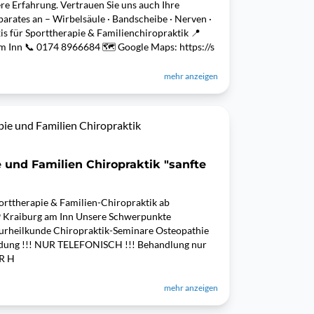
ere Erfahrung. Vertrauen Sie uns auch Ihre
ates an – Wirbelsäule · Bandscheibe · Nerven ·
is für Sporttherapie & Familienchiropraktik 📍
 am Inn 📞 0174 8966684 🗺️ Google Maps: https://s
mehr anzeigen
pie und Familien Chiropraktik
e und Familien Chiropraktik "sanfte
ttherapie & Familien-Chiropraktik ab
559 Kraiburg am Inn Unsere Schwerpunkte
turheilkunde Chiropraktik-Seminare Osteopathie
dung !!! NUR TELEFONISCH !!! Behandlung nur
R H
mehr anzeigen