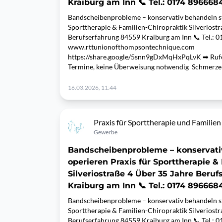
Kraiburg am Inn 📞 Tel.: 0174 896668
Bandscheibenprobleme – konservativ behandeln sta
Sporttherapie & Familien-Chiropraktik Silveriost
Berufserfahrung 84559 Kraiburg am Inn 📞 Tel.: 
www.rttunionofthompsontechnique.com
https://share.google/5snn9gDxMqHxPqLvK ➡ Rufen
Termine, keine Überweisung notwendig Schmerzen
16.03.2026, 11:44
Praxis für Sporttherapie und Familien
Gewerbe
Bandscheibenprobleme – konservati
operieren Praxis für Sporttherapie &
Silveriostraße 4 Über 35 Jahre Beru
Kraiburg am Inn 📞 Tel.: 0174 896668
Bandscheibenprobleme – konservativ behandeln sta
Sporttherapie & Familien-Chiropraktik Silveriost
Berufserfahrung 84559 Kraiburg am Inn 📞 Tel.: