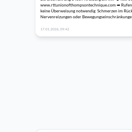
www.rttunionofthompsontechnique.com ➡ Rufen Si
keine Überweisung notwendig Schmerzen im Rück
Nervenreizungen oder Bewegungseinschränkunge
17.01.2026, 09:42