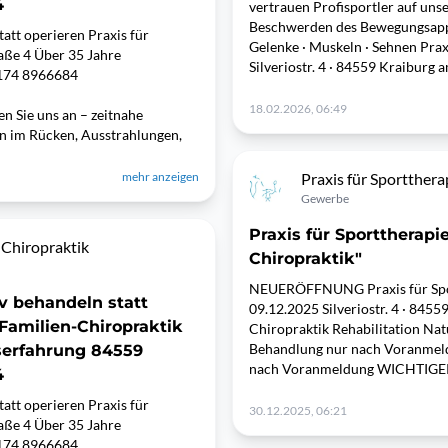
4
vertrauen Profisportler auf uns
Beschwerden des Bewegungsappar
tt operieren Praxis für
Gelenke · Muskeln · Sehnen Prax
raße 4 Über 35 Jahre
Silveriostr. 4 · 84559 Kraiburg
0174 8966684
18.02.2026, 06:49
 Sie uns an – zeitnahe
 im Rücken, Ausstrahlungen,
mehr anzeigen
Praxis für Sportthera
Gewerbe
Praxis für Sporttherapi
 Chiropraktik
Chiropraktik"
NEUERÖFFNUNG Praxis für Spor
v behandeln statt
09.12.2025 Silveriostr. 4 · 84
 Familien-Chiropraktik
Chiropraktik Rehabilitation Na
Behandlung nur nach Voranmel
fserfahrung 84559
nach Voranmeldung WICHTIGE
4
tt operieren Praxis für
30.12.2025, 06:21
raße 4 Über 35 Jahre
 0174 8966684