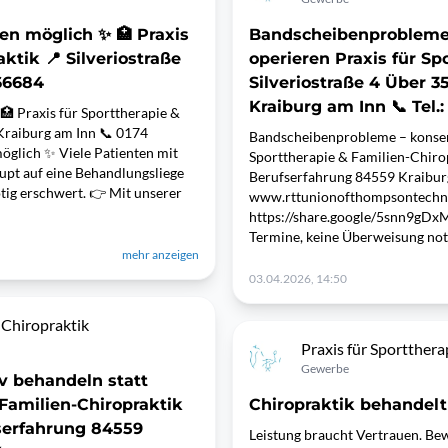
en möglich ✨ 🏥 Praxis
Bandscheibenprobleme 
ktik 📍 Silveriostraße
operieren Praxis für Sp
66684
Silveriostraße 4 Über 
Kraiburg am Inn 📞 Tel.
 Praxis für Sporttherapie &
 Kraiburg am Inn 📞 0174
Bandscheibenprobleme – konserv
glich ✨ Viele Patienten mit
Sporttherapie & Familien-Chirop
upt auf eine Behandlungsliege
Berufserfahrung 84559 Kraiburg
tig erschwert. 👉 Mit unserer
www.rttunionofthompsontech
https://share.google/5snn9gDx
Termine, keine Überweisung no
mehr anzeigen
03.04.2026, 14:50
 Chiropraktik
Praxis für Sportthera
Gewerbe
v behandeln statt
 Familien-Chiropraktik
Chiropraktik behandelt
fserfahrung 84559
Leistung braucht Vertrauen. Be