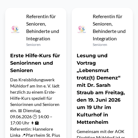
Referentin für
Referentin für
Senioren,
Senioren,
Behinderte und
Behinderte und
Integration
Integration
Senioren
Senioren
Erste Hilfe-Kurs für
Lesung und
Seniorinnen und
Vortrag
Senioren
„Lebensmut
trotz(t) Demenz“
Das Kreisbildungswerk
mit Dr. Sarah
Mühldorf am Inn e. V. lädt
herzlich zu einem Erste-
Straub am Freitag,
Hilfe-Kurs speziell für
den 19. Juni 2026
Seniorinnen und Senioren
um 19 Uhr im
ein. 📅 Dienstag,
Kulturhof in
09.06.2026 🕑 14:00 –
Mettenheim
17:00 Uhr 👩‍🏫
Referentin: Hannelore
Gemeinsam mit der AOK
Linka 📍Pfarrheim St. Pius
Direktion Mühldorf ist es