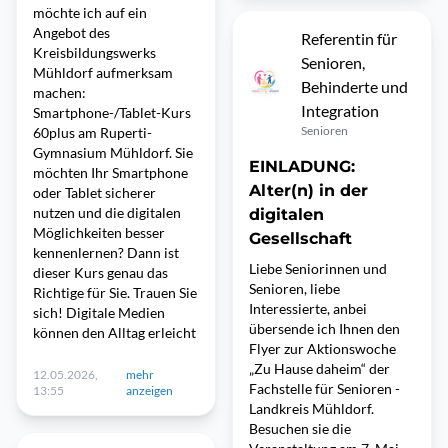
möchte ich auf ein
Angebot des
Referentin für
Kreisbildungswerks
Senioren,
Mühldorf aufmerksam
Behinderte und
machen:
Integration
Smartphone-/Tablet-Kurs
Senioren
60plus am Ruperti-
Gymnasium Mühldorf. Sie
EINLADUNG:
möchten Ihr Smartphone
Alter(n) in der
oder Tablet sicherer
nutzen und die digitalen
digitalen
Möglichkeiten besser
Gesellschaft
kennenlernen? Dann ist
Liebe Seniorinnen und
dieser Kurs genau das
Senioren, liebe
Richtige für Sie. Trauen Sie
Interessierte, anbei
sich! Digitale Medien
übersende ich Ihnen den
können den Alltag erleicht
Flyer zur Aktionswoche
„Zu Hause daheim“ der
12.05.2026,
mehr
Fachstelle für Senioren -
13:55
anzeigen
Landkreis Mühldorf.
Besuchen sie die