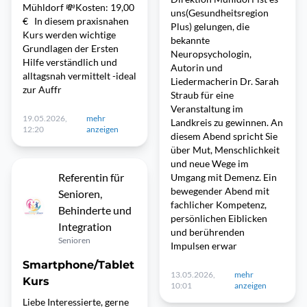
Mühldorf 💸Kosten: 19,00
uns(Gesundheitsregion
€ In diesem praxisnahen
Plus) gelungen, die
Kurs werden wichtige
bekannte
Grundlagen der Ersten
Neuropsychologin,
Hilfe verständlich und
Autorin und
alltagsnah vermittelt -ideal
Liedermacherin Dr. Sarah
zur Auffr
Straub für eine
Veranstaltung im
19.05.2026,
mehr
Landkreis zu gewinnen. An
12:20
anzeigen
diesem Abend spricht Sie
über Mut, Menschlichkeit
und neue Wege im
Referentin für
Umgang mit Demenz. Ein
bewegender Abend mit
Senioren,
fachlicher Kompetenz,
Behinderte und
persönlichen Eiblicken
Integration
und berührenden
Senioren
Impulsen erwar
Smartphone/Tablet
13.05.2026,
mehr
Kurs
10:01
anzeigen
Liebe Interessierte, gerne