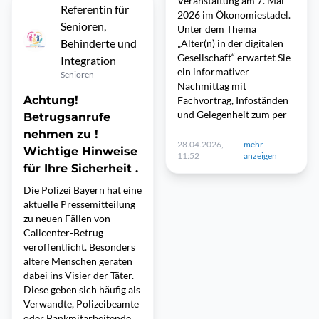
Veranstaltung am 7. Mai
Referentin für
2026 im Ökonomiestadel.
Senioren,
Unter dem Thema
Behinderte und
„Alter(n) in der digitalen
Gesellschaft“ erwartet Sie
Integration
ein informativer
Senioren
Nachmittag mit
Achtung!
Fachvortrag, Infoständen
und Gelegenheit zum per
Betrugsanrufe
nehmen zu !
28.04.2026,
mehr
Wichtige Hinweise
11:52
anzeigen
für Ihre Sicherheit .
Die Polizei Bayern hat eine
aktuelle Pressemitteilung
zu neuen Fällen von
Callcenter-Betrug
veröffentlicht. Besonders
ältere Menschen geraten
dabei ins Visier der Täter.
Diese geben sich häufig als
Verwandte, Polizeibeamte
oder Bankmitarbeitende