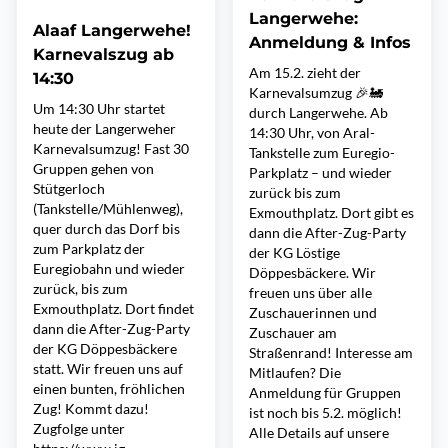
Langerwehe:
Alaaf Langerwehe!
Anmeldung & Infos
Karnevalszug ab
Am 15.2. zieht der
14:30
Karnevalsumzug 🎉🚂
Um 14:30 Uhr startet
durch Langerwehe. Ab
heute der Langerweher
14:30 Uhr, von Aral-
Karnevalsumzug! Fast 30
Tankstelle zum Euregio-
Gruppen gehen von
Parkplatz – und wieder
Stütgerloch
zurück bis zum
(Tankstelle/Mühlenweg),
Exmouthplatz. Dort gibt es
quer durch das Dorf bis
dann die After-Zug-Party
zum Parkplatz der
der KG Löstige
Euregiobahn und wieder
Döppesbäckere. Wir
zurück, bis zum
freuen uns über alle
Exmouthplatz. Dort findet
Zuschauerinnen und
dann die After-Zug-Party
Zuschauer am
der KG Döppesbäckere
Straßenrand! Interesse am
statt. Wir freuen uns auf
Mitlaufen? Die
einen bunten, fröhlichen
Anmeldung für Gruppen
Zug! Kommt dazu!
ist noch bis 5.2. möglich!
Zugfolge unter
Alle Details auf unsere