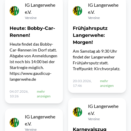
IG Langerwehe
IG Langerwehe
e.V.
e.V.
Vereine
Vereine
Heute: Bobby-Car-
Frühjahrsputz
Rennen!
Langerwehe:
Morgen!
Heute findet das Bobby-
Car-Rennen im Dorf statt.
Am Samstag ab 9:30 Uhr
Abgabe von Anmeldungen
findet der Langerweher
ist noch bis 14:00 bei der
Frühjahrsputz statt.
Startregie möglich.
Treffpunkt: Kirchvorplatz.
https://www.gaudicup-
langerwehe.de
20.03.2026,
mehr
17:46
anzeigen
04.07.2026,
mehr
10:26
anzeigen
IG Langerwehe
e.V.
IG Langerwehe
Vereine
e.V.
Karnevalszug
Vereine