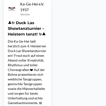
Ka-Ge-Hei e.V.
1937
Vereine
🎩✨ Duck Las
Showtanzturnier –
Heistern tanzt! ✨🎩
Die Ka-Ge-Hei lädt
herzlich zum 4. Heisterner
Duck Las Showtanzturnier
ein! Freut euch auf einen
Abend voller Kreativität,
Rhythmus und toller
Choreografien.❤️ Auf der
Bühne präsentieren sich
weibliche Tanzgruppen,
gemischte Tanzgruppen
sowie die Männerballette
und sorgen für beste
Unterhaltung und echte
Gänsehautmomente. 📅