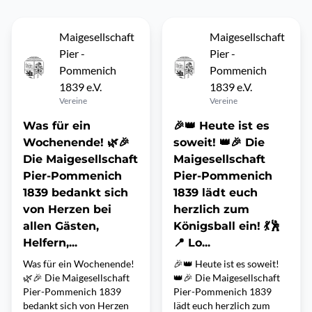
Maigesellschaft
Maigesellschaft
Pier -
Pier -
Pommenich
Pommenich
1839 e.V.
1839 e.V.
Vereine
Vereine
Was für ein
🎉👑 Heute ist es
Wochenende! 🌿🎉
soweit! 👑🎉 Die
Die Maigesellschaft
Maigesellschaft
Pier-Pommenich
Pier-Pommenich
1839 bedankt sich
1839 lädt euch
von Herzen bei
herzlich zum
allen Gästen,
Königsball ein! 💃🕺
Helfern,...
📍 Lo...
Was für ein Wochenende!
🎉👑 Heute ist es soweit!
🌿🎉 Die Maigesellschaft
👑🎉 Die Maigesellschaft
Pier-Pommenich 1839
Pier-Pommenich 1839
bedankt sich von Herzen
lädt euch herzlich zum