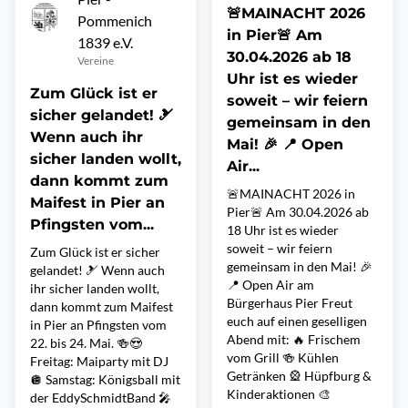
🚨MAINACHT 2026
Pommenich
in Pier🚨 Am
1839 e.V.
30.04.2026 ab 18
Vereine
Uhr ist es wieder
Zum Glück ist er
soweit – wir feiern
sicher gelandet! 🎿
gemeinsam in den
Wenn auch ihr
Mai! 🎉 📍 Open
sicher landen wollt,
Air...
dann kommt zum
🚨MAINACHT 2026 in
Maifest in Pier an
Pier🚨 Am 30.04.2026 ab
Pfingsten vom...
18 Uhr ist es wieder
soweit – wir feiern
Zum Glück ist er sicher
gemeinsam in den Mai! 🎉
gelandet! 🎿 Wenn auch
📍 Open Air am
ihr sicher landen wollt,
Bürgerhaus Pier Freut
dann kommt zum Maifest
euch auf einen geselligen
in Pier an Pfingsten vom
Abend mit: 🔥 Frischem
22. bis 24. Mai. 🍻😍
vom Grill 🍻 Kühlen
Freitag: Maiparty mit DJ
Getränken 🎡 Hüpfburg &
🪩 Samstag: Königsball mit
Kinderaktionen 🎨
der EddySchmidtBand 🎤