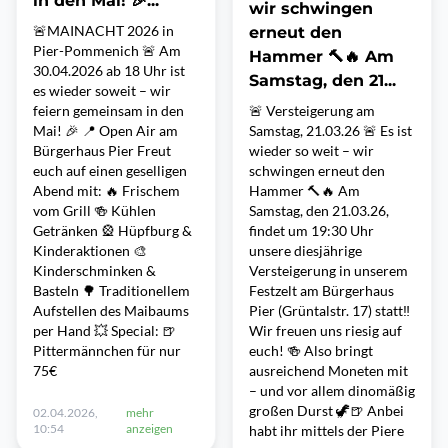
in den Mai! 🎉...
wir schwingen
🚨MAINACHT 2026 in
erneut den
Pier-Pommenich 🚨 Am
Hammer 🔨🔥 Am
30.04.2026 ab 18 Uhr ist
Samstag, den 21...
es wieder soweit – wir
feiern gemeinsam in den
🚨 Versteigerung am
Mai! 🎉 📍 Open Air am
Samstag, 21.03.26 🚨 Es ist
Bürgerhaus Pier Freut
wieder so weit – wir
euch auf einen geselligen
schwingen erneut den
Abend mit: 🔥 Frischem
Hammer 🔨🔥 Am
vom Grill 🍻 Kühlen
Samstag, den 21.03.26,
Getränken 🎡 Hüpfburg &
findet um 19:30 Uhr
Kinderaktionen 🎨
unsere diesjährige
Kinderschminken &
Versteigerung in unserem
Basteln 🌳 Traditionellem
Festzelt am Bürgerhaus
Aufstellen des Maibaums
Pier (Grüntalstr. 17) statt‼️
per Hand 💥 Special: 🍺
Wir freuen uns riesig auf
Pittermännchen für nur
euch! 🍻 Also bringt
75€
ausreichend Moneten mit
– und vor allem dinomäßig
großen Durst 🦖🍺 Anbei
02.04.2026,
mehr
10:54
anzeigen
habt ihr mittels der Piere