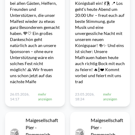
bei allen Gästen, Helfern,
Königsball ein! 💃🕺 📍 Los
Freunden und
geht’s heute Abend um
Unterstützern, die unser
20:00 Uhr – freut euch auf
Maifest wieder zu etwas
beste Stimmung, gute
ganz Besonderem gemacht
Musik und eine
haben. 💙🤍 Ein großes
unvergessliche Nacht mit
Dankeschön geht
unserem neuen
natürlich auch an unsere
Königspaar! 🍻✨ Und eins
Sponsoren – ohne eure
ist sicher: Unsere
Unterstützung wäre ein
Maifrauen haben heute
solches Fest nicht
auch richtig Bock mit euch
möglich! 🙏 Wir freuen
zu feiern! 🔥🍾❤️ Kommt
uns schon jetzt auf das
vorbei und feiert mit uns
nächste Maife
trad
26.05.2026,
mehr
23.05.2026,
mehr
14:17
anzeigen
18:24
anzeigen
Maigesellschaft
Maigesellschaft
Pier -
Pier -
Pommenich
Pommenich