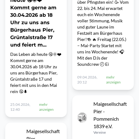
heute 🤤🌞❤️
über Pfingsten ein! 🥳 Vom
Kommt gerne am
22. bis 24. Mai erwartet
euch ein Wochenende
30.04.2026 ab 18
voller Stimmung, Musik
Uhr zu uns ans
und guter Laune im
Bürgerhaus Pier,
Festzelt am Bürgerhaus
Grüntalstraße 17
Pier!🍻 🔥 Freitag (22.05.)
und feiert m...
– Mai-Party Startet mit
uns ins Wochenende! 🎧
Das Leben ab heute 🤤🌞❤️
Mit den DJs der
Kommt gerne am
Soundcrew 🕗 Ei
30.04.2026 ab 18 Uhr zu
uns ans Bürgerhaus Pier,
09.04.2026,
mehr
Grüntalstraße 17 und
20:12
anzeigen
feiert mit uns in den Mai
rein 🤤🌲
Maigesellschaft
25.04.2026,
mehr
12:40
anzeigen
Pier -
Pommenich
1839 e.V.
Maigesellschaft
Vereine
Pier -