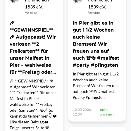
1839 e.V.
1839 e.V.
Vereine
Vereine
🎉
In Pier gibt es in
**GEWINNSPIEL**
gut 1 1/2 Wochen
🎉 Aufgepasst! Wir
auch keine
verlosen **2
Bremsen! Wir
Freikarten** für
freuen uns auf
unser Maifest in
euch 🚨🍻 #maifest
Pier – wahlweise
#party #pfingsten
für **Freitag oder...
In Pier gibt es in gut 1 1/2
Wochen auch keine
🎉 **GEWINNSPIEL** 🎉
Bremsen! Wir freuen uns
Aufgepasst! Wir verlosen
auf euch 🚨🍻 #maifest
**2 Freikarten** für unser
#party #pfingsten
Maifest in Pier –
wahlweise für **Freitag
12.05.2026,
mehr
oder Samstag**! 🍻🎶 So
12:00
anzeigen
kannst du teilnehmen👇 ❤️
Like diesen Beitrag 👥
Folge unserer Seite 💬