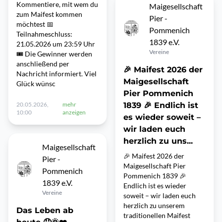
Kommentiere, mit wem du
Maigesellschaft
zum Maifest kommen
Pier -
möchtest 📅
Pommenich
Teilnahmeschluss:
1839 e.V.
21.05.2026 um 23:59 Uhr
Vereine
🎟️ Die Gewinner werden
anschließend per
🎉 Maifest 2026 der
Nachricht informiert. Viel
Maigesellschaft
Glück wünsc
Pier Pommenich
20.05.2026,
mehr
1839 🎉 Endlich ist
10:00
anzeigen
es wieder soweit –
wir laden euch
herzlich zu uns...
Maigesellschaft
🎉 Maifest 2026 der
Pier -
Maigesellschaft Pier
Pommenich
Pommenich 1839 🎉
1839 e.V.
Endlich ist es wieder
Vereine
soweit – wir laden euch
herzlich zu unserem
Das Leben ab
traditionellen Maifest