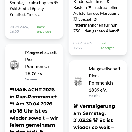
Kinderschminken &
Sonntag: Frühschoppen 🍻
Basteln 🌳 Traditionellem
#ski #unfall #party
Aufstellen des Maibaums
#maifest #music
💥 Special: 🍺
Pittermännchen für nur
08.04.2026,
mehr
75€ – den ganzen Abend!
16:05
anzeigen
02.04.2026,
mehr
12:22
anzeigen
Maigesellschaft
Pier -
Pommenich
Maigesellschaft
1839 e.V.
Pier -
Vereine
Pommenich
🚨MAINACHT 2026
1839 e.V.
Vereine
in Pier-Pommenich
🚨 Am 30.04.2026
🚨 Versteigerung
ab 18 Uhr ist es
am Samstag,
wieder soweit – wir
21.03.26 🚨 Es ist
feiern gemeinsam
wieder so weit –