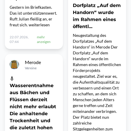
Dorfplatz „Auf dem
Gestern im Briefkasten.
Handorn“ wurde
Das ist unterstützenswert.
Ruft Julian fleißig an, er
im Rahmen eines
freut sich. weiterlesen
öffentl...
Neugestaltung des
22.07.2026,
mehr
Dorfplatzes „Auf dem
07:44
anzeigen
Handorn“ in Merode Der
Dorfplatz „Auf dem
Handorn“ wurde im
Merode
Rahmen eines öffentlichen
Vereine
Förderprojekts
neugestaltet. Ziel war es,
💧
die Aufenthaltsqualität zu
Wasserentnahme
verbessern und einen Ort
aus Bächen und
zu schaffen, an dem sich
Flüssen derzeit
Menschen jeden Alters
gerne treffen und Zeit
nicht mehr erlaubt
miteinander verbringen.
Die anhaltende
Der Platz bietet nun
Trockenheit und
zahlreiche
die zuletzt hohen
Sitzgelegenheiten zum