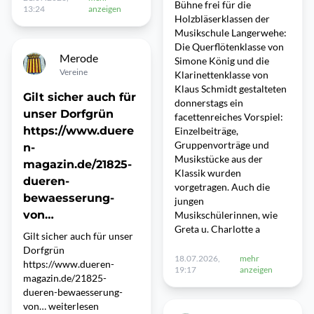
Bühne frei für die
13:24
anzeigen
Holzbläserklassen der
Musikschule Langerwehe:
Die Querflötenklasse von
Merode
Simone König und die
Vereine
Klarinettenklasse von
Klaus Schmidt gestalteten
Gilt sicher auch für
donnerstags ein
unser Dorfgrün
facettenreiches Vorspiel:
https://www.duere
Einzelbeiträge,
Gruppenvorträge und
n-
Musikstücke aus der
magazin.de/21825-
Klassik wurden
dueren-
vorgetragen. Auch die
bewaesserung-
jungen
von…
Musikschülerinnen, wie
Greta u. Charlotte a
Gilt sicher auch für unser
Dorfgrün
18.07.2026,
mehr
https://www.dueren-
19:17
anzeigen
magazin.de/21825-
dueren-bewaesserung-
von… weiterlesen