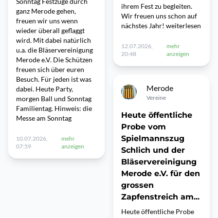
Sonntag Festzüge durch
ihrem Fest zu begleiten.
ganz Merode gehen,
Wir freuen uns schon auf
freuen wir uns wenn
nächstes Jahr! weiterlesen
wieder überall geflaggt
wird. Mit dabei natürlich
12.07.2026,
mehr
u.a. die Bläservereinigung
20:48
anzeigen
Merode e.V. Die Schützen
freuen sich über euren
Besuch. Für jeden ist was
Merode
dabei. Heute Party,
Vereine
morgen Ball und Sonntag
Familientag. Hinweis: die
Heute öffentliche
Messe am Sonntag
Probe vom
Spielmannszug
10.07.2026,
mehr
07:59
anzeigen
Schlich und der
Bläservereinigung
Merode e.V. für den
grossen
Zapfenstreich am...
Heute öffentliche Probe