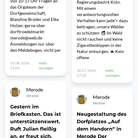
von 10-17 Uhr Fragen an
Regierungsbezirk Köln.
das Orgateam der
Mit einem
Dorfgemeinschaft,
verantwortungsvollen
Blandine Bröder und Elke
Verhalten kann jede*r dazu
Holzer, gerne über
beitragen, unsere Wälder
dorftroedelmarkt-
zu schützen: 🚭 Im Wald
merode@web.de
nicht rauchen und keine
Anmeldungen nur über
Zigarettenkippen in der
den Meldebogen, nicht per
Natur entsorgen. 🔥 Kein
offene
03.08.2026,
mehr
21:05
anzeigen
30.07.2026,
mehr
17:20
anzeigen
Merode
Vereine
Merode
Vereine
Gestern im
Briefkasten. Das ist
Neugestaltung des
unterstützenswert.
Dorfplatzes „Auf
Ruft Julian fleißig
dem Handorn“ in
an, er freut sich.
Merode Der