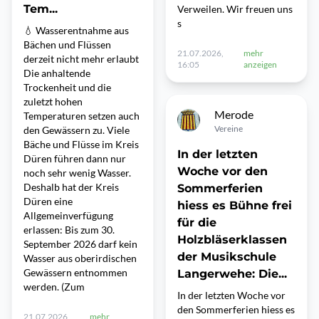
Tem...
Verweilen. Wir freuen uns
s
💧 Wasserentnahme aus
Bächen und Flüssen
21.07.2026,
mehr
derzeit nicht mehr erlaubt
16:05
anzeigen
Die anhaltende
Trockenheit und die
zuletzt hohen
Merode
Temperaturen setzen auch
Vereine
den Gewässern zu. Viele
Bäche und Flüsse im Kreis
In der letzten
Düren führen dann nur
Woche vor den
noch sehr wenig Wasser.
Deshalb hat der Kreis
Sommerferien
Düren eine
hiess es Bühne frei
Allgemeinverfügung
für die
erlassen: Bis zum 30.
Holzbläserklassen
September 2026 darf kein
der Musikschule
Wasser aus oberirdischen
Gewässern entnommen
Langerwehe: Die...
werden. (Zum
In der letzten Woche vor
den Sommerferien hiess es
21.07.2026,
mehr