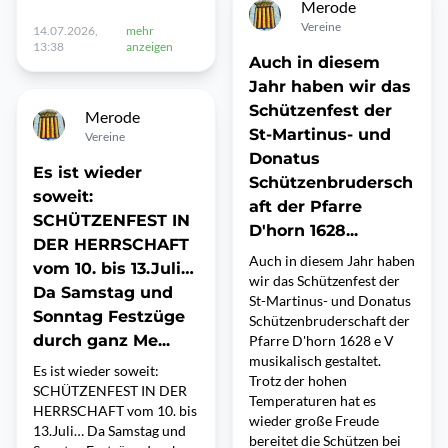
Merode
Vereine
14.07.2026,
mehr
13:38
anzeigen
Auch in diesem
Jahr haben wir das
Schützenfest der
Merode
St-Martinus- und
Vereine
Donatus
Es ist wieder
Schützenbrudersch
soweit:
aft der Pfarre
SCHÜTZENFEST IN
D'horn 1628...
DER HERRSCHAFT
Auch in diesem Jahr haben
vom 10. bis 13.Juli…
wir das Schützenfest der
Da Samstag und
St-Martinus- und Donatus
Sonntag Festzüge
Schützenbruderschaft der
durch ganz Me...
Pfarre D'horn 1628 e V
musikalisch gestaltet.
Es ist wieder soweit:
Trotz der hohen
SCHÜTZENFEST IN DER
Temperaturen hat es
HERRSCHAFT vom 10. bis
wieder große Freude
13.Juli… Da Samstag und
bereitet die Schützen bei