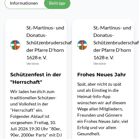
Informationen
Beiträge
St.-Martinus- und
St.-Martinus- und
Donatus-
Donatus-
Schützenbruderschaft
Schützenbruderschaf
der Pfarre D'horn
der Pfarre D'horn
1628 e. V.
1628 e. V.
Vereine
Vereine
Schützenfest in der
Frohes Neues Jahr
"Herrschaft"
Spät, aber nicht zu spät
und als Einstieg in die
Wir laden herzlich zum
Heimat-Info-App
traditionellen Schützen-
wünschen wir auf diesem
und Volksfest in der
Wege allen Mitgliedern,
"Herrschaft" ein.
Freunden und Gönnern
Folgender Ablauf ist
ein Frohes Neues Jahr, viel
vorgesehen: Freitag, 10.
Erfolg und vor allem
Juli 2026 19:30 Uhr "80er,
Gesundheit.
90er, 2000er Party" mit DJ