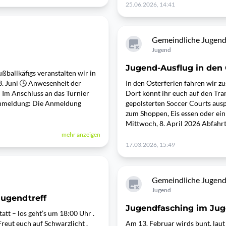
25.06.2026, 14:41
Gemeindliche Jugend
Jugend
Jugend-Ausflug in den 
ßballkäfigs veranstalten wir in
3. Juni 🕒 Anwesenheit der
In den Osterferien fahren wir 
 Im Anschluss an das Turnier
Dort könnt ihr euch auf den Tra
 Anmeldung: Die Anmeldung
gepolsterten Soccer Courts ausp
zum Shoppen, Eis essen oder ei
Mittwoch, 8. April 2026 Abfahr
mehr anzeigen
17.03.2026, 15:49
Gemeindliche Jugend
Jugend
Jugendtreff
Jugendfasching im Jug
att – los geht’s um 18:00 Uhr .
reut euch auf Schwarzlicht ,
Am 13. Februar wirds bunt, laut 