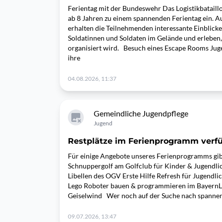
Ferientag mit der Bundeswehr Das Logistikbatail
ab 8 Jahren zu einem spannenden Ferientag ein. 
erhalten die Teilnehmenden interessante Einblicke
Soldatinnen und Soldaten im Gelände und erleben, 
organisiert wird. Besuch eines Escape Rooms Jug
ihre
04.08.2026, 11:37
Gemeindliche Jugendpflege
Jugend
Restplätze im Ferienprogramm verf
Für einige Angebote unseres Ferienprogramms gibt 
Schnuppergolf am Golfclub für Kinder & Jugendlic
Libellen des OGV Erste Hilfe Refresh für Jugendli
Lego Roboter bauen & programmieren im BayernLab
Geiselwind Wer noch auf der Suche nach spanne
09.07.2026, 13:47