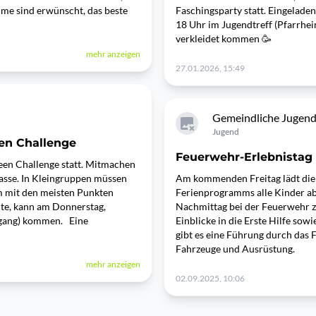
üme sind erwünscht, das beste
Faschingsparty statt. Eingeladen
18 Uhr im Jugendtreff (Pfarrhei
verkleidet kommen 🥳
mehr anzeigen
27.01.2026, 15:49
Gemeindliche Jugend
Jugend
en Challenge
Feuerwehr-Erlebnistag 
een Challenge statt. Mitmachen
lasse. In Kleingruppen müssen
Am kommenden Freitag lädt die
m mit den meisten Punkten
Ferienprogramms alle Kinder ab
te, kann am Donnerstag,
Nachmittag bei der Feuerwehr z
ngang) kommen. Eine
Einblicke in die Erste Hilfe sow
gibt es eine Führung durch das
Fahrzeuge und Ausrüstung.
mehr anzeigen
02.09.2025, 10:06