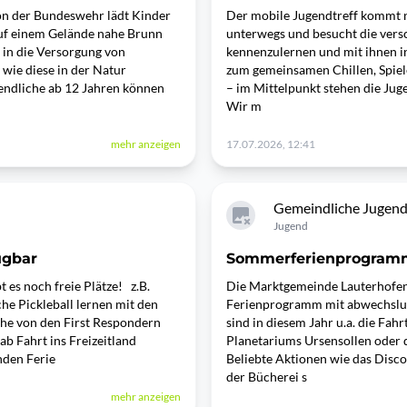
lon der Bundeswehr lädt Kinder
Der mobile Jugendtreff kommt n
Auf einem Gelände nahe Brunn
unterwegs und besucht die vers
 in die Versorgung von
kennenzulernen und mit ihnen 
wie diese in der Natur
zum gemeinsamen Chillen, Spiel
endliche ab 12 Jahren können
– im Mittelpunkt stehen die Jug
Wir m
mehr anzeigen
17.07.2026, 12:41
Gemeindliche Jugend
Jugend
ügbar
Sommerferienprogramm 
es noch freie Plätze! z.B.
Die Marktgemeinde Lauterhofen 
he Pickleball lernen mit den
Ferienprogramm mit abwechslun
che von den First Respondern
sind in diesem Jahr u.a. die Fahr
 Fahrt ins Freizeitland
Planetariums Ursensollen oder 
nden Ferie
Beliebte Aktionen wie das Disc
der Bücherei s
mehr anzeigen