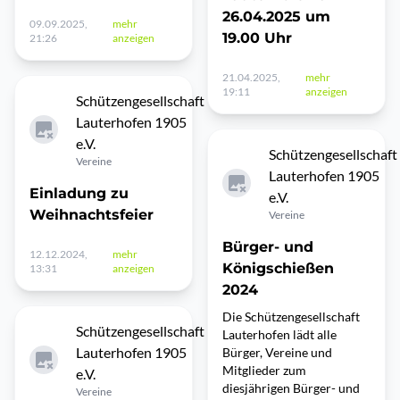
26.04.2025 um
09.09.2025,
mehr
19.00 Uhr
21:26
anzeigen
21.04.2025,
mehr
19:11
anzeigen
Schützengesellschaft
Lauterhofen 1905
e.V.
Schützengesellschaft
Vereine
Lauterhofen 1905
Einladung zu
e.V.
Weihnachtsfeier
Vereine
Bürger- und
12.12.2024,
mehr
Königschießen
13:31
anzeigen
2024
Die Schützengesellschaft
Schützengesellschaft
Lauterhofen lädt alle
Lauterhofen 1905
Bürger, Vereine und
Mitglieder zum
e.V.
diesjährigen Bürger- und
Vereine