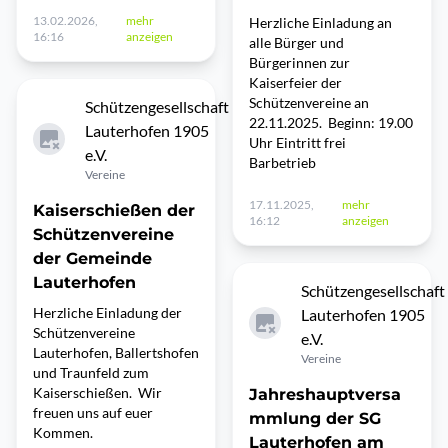
13.02.2026,
mehr
Herzliche Einladung an
16:16
anzeigen
alle Bürger und
Bürgerinnen zur
Kaiserfeier der
Schützenvereine an
Schützengesellschaft
22.11.2025. Beginn: 19.00
Lauterhofen 1905
Uhr Eintritt frei
e.V.
Barbetrieb
Vereine
17.11.2025,
mehr
Kaiserschießen der
16:12
anzeigen
Schützenvereine
der Gemeinde
Lauterhofen
Schützengesellschaft
Herzliche Einladung der
Lauterhofen 1905
Schützenvereine
e.V.
Lauterhofen, Ballertshofen
Vereine
und Traunfeld zum
Kaiserschießen. Wir
Jahreshauptversa
freuen uns auf euer
mmlung der SG
Kommen.
Lauterhofen am