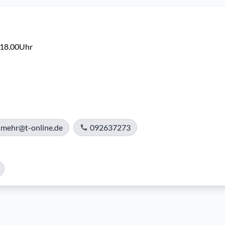
18.00Uhr

-mehr@t-online.de
092637273