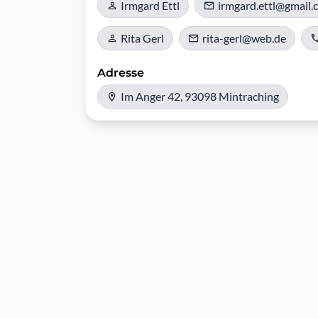
Irmgard Ettl
irmgard.ettl@gmail.
Rita Gerl
rita-gerl@web.de
Adresse
Im Anger 42, 93098 Mintraching