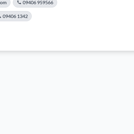
com
09406 959566
09406 1342