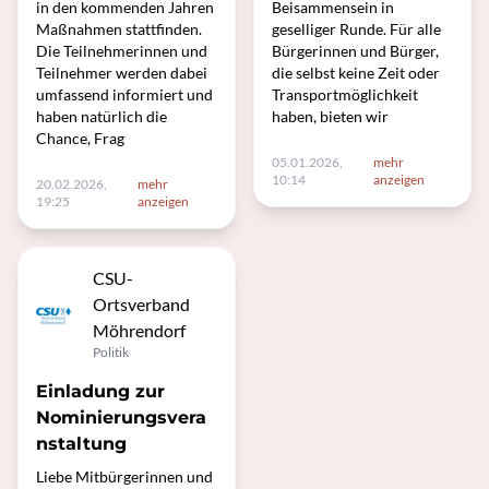
in den kommenden Jahren
Beisammensein in
Maßnahmen stattfinden.
geselliger Runde. Für alle
Die Teilnehmerinnen und
Bürgerinnen und Bürger,
Teilnehmer werden dabei
die selbst keine Zeit oder
umfassend informiert und
Transportmöglichkeit
haben natürlich die
haben, bieten wir
Chance, Frag
05.01.2026,
mehr
10:14
anzeigen
20.02.2026,
mehr
19:25
anzeigen
CSU-
Ortsverband
Möhrendorf
Politik
Einladung zur
Nominierungsvera
nstaltung
Liebe Mitbürgerinnen und