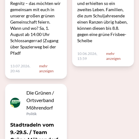
Regnitz – das möchten wir
und erhielten so ein
gemeinsam mit euch in
zweites Leben. Familien,
unserer großen grünen
die zum Schuljahresende
Gemeinschaft feiern.
einen Ranzen übrig haben,
Wann und wo? Sa, 1.
können diesen bis 8.8.
August ab 14:00 Uhr
gegen eine grüne Frisbee-
Schlossangerrad (Zugang
Scheibe
über Spazierweg bei der
Pfadf
10.06.2026,
mehr
15:59
anzeigen
13.07.2026,
mehr
20:46
anzeigen
Die Grünen /
Ortsverband
Möhrendorf
Politik
Stadtradeln vom
9.-29.5. / Team