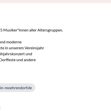
5 Musiker*innen aller Altersgruppen. 
und moderne 

e in unserem Vereinsjahr 

ühjahrskonzert und 

Dorffeste und andere 

in-moehrendorf.de