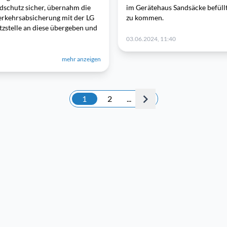
ndschutz sicher, übernahm die
im Gerätehaus Sandsäcke befüllt
Verkehrsabsicherung mit der LG
zu kommen.
tzstelle an diese übergeben und
03.06.2024, 11:40
mehr anzeigen
1
2
...