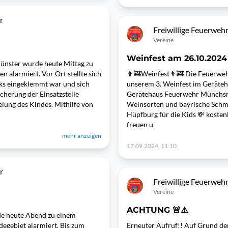
r
Freiwillige Feuerwe
Vereine
Weinfest am 26.10.202
ünster wurde heute Mittag zu
 alarmiert. Vor Ort stellte sich
👨‍🚒Weinfest👨‍🚒 Die Feuerweh
cks eingeklemmt war und sich
unserem 3. Weinfest im Geräteh
cherung der Einsatzstelle
Gerätehaus Feuerwehr Münchsm
iung des Kindes. Mithilfe von
Weinsorten und bayrische Schma
Hüpfburg für die Kids 💸 kostenl
freuen u
mehr anzeigen
17.09.2024, 11:10
r
Freiwillige Feuerwe
Vereine
ACHTUNG 🚨⚠️
e heute Abend zu einem
egebiet alarmiert. Bis zum
Erneuter Aufruf!! Auf Grund de