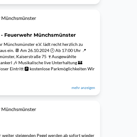
hr Münchsmünster
4 - Feuerwehr Münchsmünster
r Münchsmünster e.V. lädt recht herzlich zu
aus ein. 📆 Am 26.10.2024 🕖 Ab 17:00 Uhr 📍
ünster, Kaiserstraße 75 🍷Ausgewählte
nkerl 🎶 Musikalische live Unterhaltung 🏰
oser Eintritt 🅿️ kostenlose Parkmöglichkeiten Wir
mehr anzeigen
hr Münchsmünster
r weiter steigenden Pegel werden ab sofort wieder