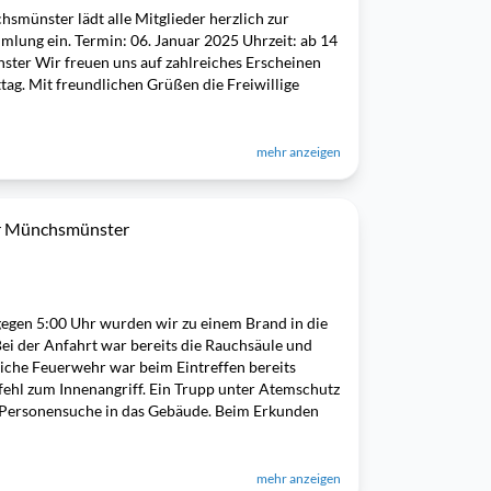
smünster lädt alle Mitglieder herzlich zur
lung ein. Termin: 06. Januar 2025 Uhrzeit: ab 14
ter Wir freuen uns auf zahlreiches Erscheinen
g. Mit freundlichen Grüßen die Freiwillige
mehr anzeigen
hr Münchsmünster
egen 5:00 Uhr wurden wir zu einem Brand in die
ei der Anfahrt war bereits die Rauchsäule und
liche Feuerwehr war beim Eintreffen bereits
fehl zum Innenangriff. Ein Trupp unter Atemschutz
Personensuche in das Gebäude. Beim Erkunden
mehr anzeigen