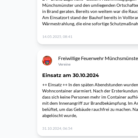
Münchsmünster und den umliegenden Ortschaften.
in Brand geraten. Bereits von weitem war die Ra
Am Einsatzort stand der Bauhof bereits in Vollbr
Wärmestrahlung, die eine sofortige Schutzmaßnah
14.05.2025, 08:41
Freiwillige Feuerwehr Münchsmünste
Vereine
Einsatz am 30.10.2024
++ Einsatz ++ In den späten Abendstunden wurde
Wohncontainer alarmiert. Nach der Ersterkundung
dass sich keine Personen mehr im Container aufhi
mit dem Innenangriff zur Brandbekämpfung. Im A
belüftet, um das Gebäude rauchfrei zu machen. N
abgelöscht wurde,
31.10.2024, 06:54