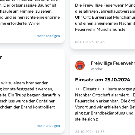
 Der ortsansässige Bauhof ist
Die Freiwillige Feuerwehr Münch
uchsäule am Himmel zu sehen.
diesjährigen Jahreshauptversamm
and und es herrschte eine enorme
Uhr Ort: Bürgersaal Münchsmüns
me erforderte. Wir er
und einen angenehmen Nachmitta
Feuerwehr Münchsmünster
mehr anzeigen
03.01.2025, 18:46
r
Freiwillige Feuerwe
Vereine
Einsatz am 25.10.2024
n wir zu einem brennenden
 konnte festgestellt werden,
+++ Einsatz +++ Heute morgen g
elte. Ein Trupp begann daraufhin
Nachbar Ortschaft alarmiert. B
nschluss wurde der Container
Feuerschein erkennbar. Die ört
achdem der Brand kontrolliert
Vorort und wir erhielten den Be
ging zur Brandbekämpfung und 
stellte sich z
mehr anzeigen
25.10.2024, 11:33