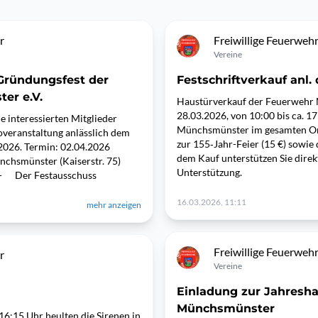
r
Freiwillige Feuerwe
Vereine
 Gründungsfest der
Festschriftverkauf anl. 
er e.V.
Haustürverkauf der Feuerwehr
28.03.2026, von 10:00 bis ca. 17
 interessierten Mitglieder
Münchsmünster im gesamten Ort
overanstaltung anlässlich dem
zur 155‑Jahr-Feier (15 €) sowie 
2026. Termin: 02.04.2026
dem Kauf unterstützen Sie direk
chsmünster (Kaiserstr. 75)
Unterstützung.
n - Der Festausschuss
16.03.2026, 11:11
mehr anzeigen
Freiwillige Feuerwe
r
Vereine
Einladung zur Jahres
Münchsmünster
6:15 Uhr heulten die Sirenen in