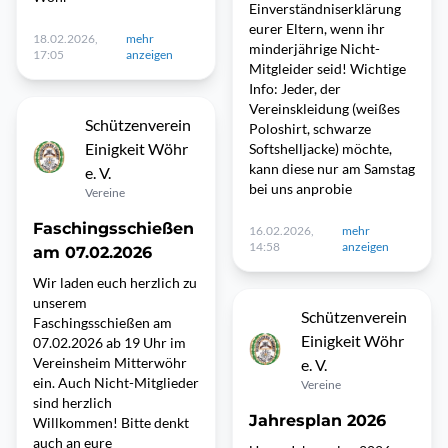
Einverständniserklärung
eurer Eltern, wenn ihr
18.02.2026,
mehr
minderjährige Nicht-
17:05
anzeigen
Mitgleider seid! Wichtige
Info: Jeder, der
Vereinskleidung (weißes
Schützenverein
Poloshirt, schwarze
Einigkeit Wöhr
Softshelljacke) möchte,
kann diese nur am Samstag
e. V.
bei uns anprobie
Vereine
Faschingsschießen
16.02.2026,
mehr
14:58
anzeigen
am 07.02.2026
Wir laden euch herzlich zu
unserem
Schützenverein
Faschingsschießen am
Einigkeit Wöhr
07.02.2026 ab 19 Uhr im
Vereinsheim Mitterwöhr
e. V.
ein. Auch Nicht-Mitglieder
Vereine
sind herzlich
Jahresplan 2026
Willkommen! Bitte denkt
auch an eure