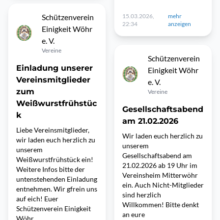
Schützenverein
15.03.2026,
mehr
22:34
anzeigen
Einigkeit Wöhr
e. V.
Vereine
Schützenverein
Einladung unserer
Einigkeit Wöhr
Vereinsmitglieder
e. V.
zum
Vereine
Weißwurstfrühstüc
Gesellschaftsabend
k
am 21.02.2026
Liebe Vereinsmitglieder,
Wir laden euch herzlich zu
wir laden euch herzlich zu
unserem
unserem
Gesellschaftsabend am
Weißwurstfrühstück ein!
21.02.2026 ab 19 Uhr im
Weitere Infos bitte der
Vereinsheim Mitterwöhr
untenstehenden Einladung
ein. Auch Nicht-Mitglieder
entnehmen. Wir gfrein uns
sind herzlich
auf eich! Euer
Willkommen! Bitte denkt
Schützenverein Einigkeit
an eure
Wöhr