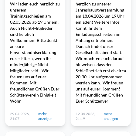
Wir laden euch herzlich zu
herzlich zu unserer
unserem
Jahreshauptversammlung
Trainingsschießen am
am 18.04.2026 um 19 Uhr
02.05.2026 ab 19 Uhr ein!
einladen! Weitere Infos
Auch Nicht-Mitglieder
könnt ihr dem
sind herzlich
Einladungsschreiben im
Willkommen! Bitte denkt
Anhang entnehmen.
an eure
Danach findet unser
Einverständniserklärung
Gesellschaftsabend statt.
eurer Eltern, wenn ihr
Wir möchten euch darauf
minderjährige Nicht-
hinweisen, dass der
Mitglieder seid! Wir
Schießbetrieb erst ab circa
freuen uns auf euer
20:30 Uhr aufgenommen
Kommen! Mit
werden kann. Wir freuen
freundlichen Grüßen Euer
uns auf eurer Kommen!
Schützenverein Einigkeit
Mit freundlichen Grüßen
Wöhr
Euer Schützenver
29.04.2026,
mehr
12.04.2026,
mehr
21:07
anzeigen
21:19
anzeigen