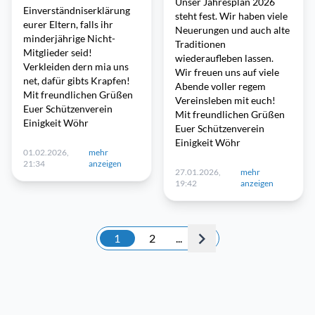
Unser Jahresplan 2026
Einverständniserklärung
steht fest. Wir haben viele
eurer Eltern, falls ihr
Neuerungen und auch alte
minderjährige Nicht-
Traditionen
Mitglieder seid!
wiederaufleben lassen.
Verkleiden dern mia uns
Wir freuen uns auf viele
net, dafür gibts Krapfen!
Abende voller regem
Mit freundlichen Grüßen
Vereinsleben mit euch!
Euer Schützenverein
Mit freundlichen Grüßen
Einigkeit Wöhr
Euer Schützenverein
Einigkeit Wöhr
01.02.2026,
mehr
21:34
anzeigen
27.01.2026,
mehr
19:42
anzeigen
1
2
...