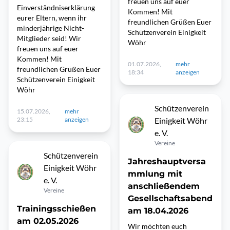
freuen uns auf euer
Einverständniserklärung
Kommen! Mit
eurer Eltern, wenn ihr
freundlichen Grüßen Euer
minderjährige Nicht-
Schützenverein Einigkeit
Mitglieder seid! Wir
Wöhr
freuen uns auf euer
Kommen! Mit
01.07.2026,
mehr
freundlichen Grüßen Euer
18:34
anzeigen
Schützenverein Einigkeit
Wöhr
Schützenverein
15.07.2026,
mehr
23:15
anzeigen
Einigkeit Wöhr
e. V.
Vereine
Schützenverein
Jahreshauptversa
Einigkeit Wöhr
mmlung mit
e. V.
anschließendem
Vereine
Gesellschaftsabend
Trainingsschießen
am 18.04.2026
am 02.05.2026
Wir möchten euch