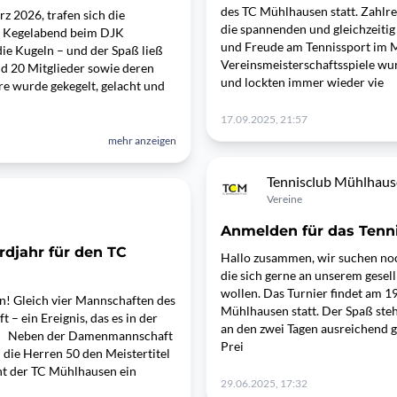
des TC Mühlhausen statt. Zahlr
rz 2026, trafen sich die
die spannenden und gleichzeitig
en Kegelabend beim DJK
und Freude am Tennissport im M
ie Kugeln – und der Spaß ließ
Vereinsmeisterschaftsspiele w
nd 20 Mitglieder sowie deren
und lockten immer wieder vie
re wurde gekegelt, gelacht und
17.09.2025, 21:57
mehr anzeigen
Tennisclub Mühlhau
Vereine
Anmelden für das Tenn
ordjahr für den TC
Hallo zusammen, wir suchen no
die sich gerne an unserem gesel
wollen. Das Turnier findet am 19
n! Gleich vier Mannschaften des
Mühlhausen statt. Der Spaß steh
 – ein Ereignis, das es in der
an den zwei Tagen ausreichend g
at. Neben der Damenmannschaft
Prei
 die Herren 50 den Meistertitel
cht der TC Mühlhausen ein
29.06.2025, 17:32