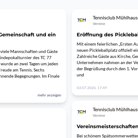
Tennisclub Mühlhau
Vereine
 Gemeinschaft und ein
Eröffnung des Picklebal
Mit einem feierlichen „Ersten 
neuen Pickleballplatz offiziell 
viele Mannschaften und Gäste
Zahlreiche Gäste aus Kirche, Ge
indepokalturnier des TC 77
Unternehmen nahmen an der Vera
wurde an zwei Tagen um jeden
der Begrüßung durch den 1. Vor
 Freude am Tennis. Sechs
und
annende Begegnungen. Im Finale
03.07.2026, 17:49
mehr anzeigen
Tennisclub Mühlhau
Vereine
Vereinsmeisterschafte
Bei schönem Spätsommerwetter 