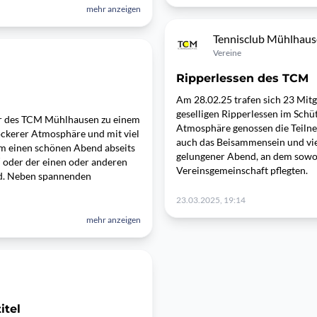
mehr anzeigen
Tennisclub Mühlhau
Vereine
Ripperlessen des TCM
Am 28.02.25 trafen sich 23 Mit
geselligen Ripperlessen im Sch
der des TCM Mühlhausen zu einem
Atmosphäre genossen die Teilne
ockerer Atmosphäre und mit viel
auch das Beisammensein und vie
m einen schönen Abend abseits
gelungener Abend, an dem sowoh
“ oder der einen oder anderen
Vereinsgemeinschaft pflegten.
nd. Neben spannenden
23.03.2025, 19:14
mehr anzeigen
itel