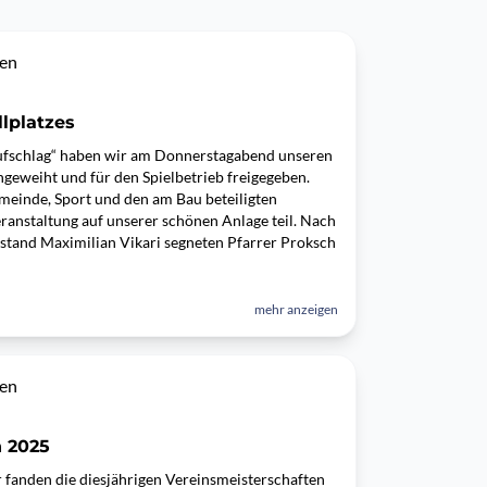
sen
lplatzes
Aufschlag“ haben wir am Donnerstagabend unseren
eingeweiht und für den Spielbetrieb freigegeben.
meinde, Sport und den am Bau beteiligten
nstaltung auf unserer schönen Anlage teil. Nach
stand Maximilian Vikari segneten Pfarrer Proksch
mehr anzeigen
sen
n 2025
fanden die diesjährigen Vereinsmeisterschaften