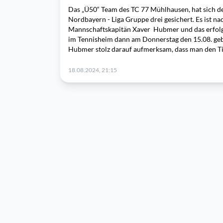
Das „Ü50“ Team des TC 77 Mühlhausen, hat sich den
Nordbayern - Liga Gruppe drei gesichert. Es ist nac
Mannschaftskapitän Xaver Hubmer und das erfolg
im Tennisheim dann am Donnerstag den 15.08. geb
Hubmer stolz darauf aufmerksam, dass man den Ti
18.08.2024, 21:15