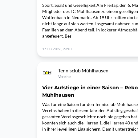
Sport, Spaß und Geselligkeit Am Freitag, den 6. Mä
Mitglieder des TC Mühlhausen zu einem gesellig
Woffenbach in Neumarkt. Ab 19 Uhr rollten dort d
nicht lange auf sich warten. Insgesamt nahmen ru
Familien an dem Abend teil. In lockerer Atmosphä
angefeuert. Bes
15.03.2026, 23:07
Tennisclub Mühlhausen
Vereine
Vier Aufstiege in einer Saison – Rek
Mühlhausen
Was für eine Saison für den Tennisclub Mühlhause
Vereins haben in diesem Jahr den Aufstieg geschafft
gesamten Vereinsgeschichte noch nie gegeben h
konnten sich auch die Herren 1, die Herren 40 und
in ihrer jeweiligen Liga sichern. Damit unterstrei