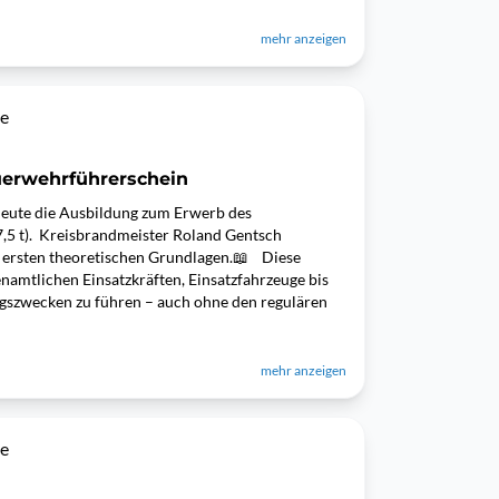
mehr anzeigen
ee
erwehrführerschein
 heute die Ausbildung zum Erwerb des
7,5 t). Kreisbrandmeister Roland Gentsch
e ersten theoretischen Grundlagen.📖 Diese
amtlichen Einsatzkräften, Einsatzfahrzeuge bis
gszwecken zu führen – auch ohne den regulären
mehr anzeigen
ee