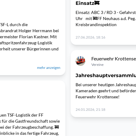
Einsatz🚒
Einsatz: ABC 3 / RD 3 - Gefahrs
Uhr mit 🚒FF Neuhaus a.d. Peg
TSF-L durch die
Kreisbrandinspektion
isbrandrat Holger Herrmann bei
rmeister Florian Kastner. Mit
27.06.2026, 18:16
aftspritzenfahrzeug-Logistik
cherheit unserer Bürgerinnen und
Feuerwehr Krottens
Vereine
mehr anzeigen
Jahreshauptversamml
Bei unserer heutigen Jahreshau
Kameraden geehrt und befördert.
Feuerwehr Krottensee!
24.01.2026, 21:18
uen TSF-Logistik der FF
k für die Gastfreundschaft sowie
bei der Fahrzeugbeschaffung. 🚒
nblicke in das fertige Fahrzeug,