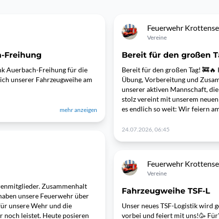
Feuerwehr Krottens
Vereine
h-Freihung
Bereit für den großen T
ank Auerbach-Freihung für die
Bereit für den großen Tag! 🚒🔥
lich unserer Fahrzeugweihe am
Übung, Vorbereitung und Zusamm
unserer aktiven Mannschaft, die 
stolz vereint mit unserem neuen
es endlich so weit: Wir feiern am
mehr anzeigen
24.07.2026, 06:45
Feuerwehr Krottens
Vereine
renmitglieder. Zusammenhalt
Fahrzeugweihe TSF-L
 haben unsere Feuerwehr über
 für unsere Wehr und die
Unser neues TSF-Logistik wird ge
r noch leistet. Heute posieren
vorbei und feiert mit uns!🥳 Fü