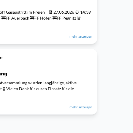
toff Gasaustritt im Freien 📆 27.06.2026 ⏰ 14:39
. 🚒FF Auerbach 🚒FF Höfen 🚒FF Pegnitz 🚨
mehr anzeigen
ee
ung
ptversammlung wurden langjährige, aktive
🎖️ Vielen Dank für euren Einsatz für die
mehr anzeigen