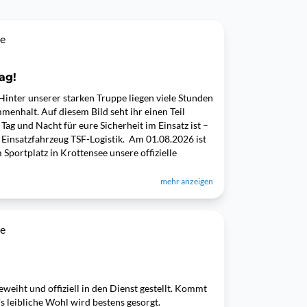
ee
ag!
 Hinter unserer starken Truppe liegen viele Stunden
enhalt. Auf diesem Bild seht ihr einen Teil
Tag und Nacht für eure Sicherheit im Einsatz ist –
 Einsatzfahrzeug TSF-Logistik. Am 01.08.2026 ist
 Sportplatz in Krottensee unsere offizielle
mehr anzeigen
ee
weiht und offiziell in den Dienst gestellt. Kommt
r's leibliche Wohl wird bestens gesorgt.