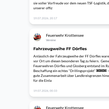
sie voller Vorfreude vor dem neuen TSF-Logistik, 
unserer offiz
19.07.2026, 20:17
Feuerwehr Krottensee
Vereine
Fahrzeugweihe FF Dörfles
Anlässlich der Fahrzeugweihe der FF Dörfles war
vor Ort um diesen besonderen Tag zu feiern. Gem
Feuerwehren Dörfles und Glosberg entstand im 
Beschaffung ein echtes "Drillingsprojekt" 🚒🚒🚒 –
gute Zusammenarbeit über Landkreisgrenzen hinw
für die Einla
19.07.2026, 00:33
Feuerwehr Krottensee