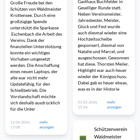
Gasthaus Buchfelder in
Große Freude bei den
Geselliger Runde statt.
Schützen von Waldmeister
Neben Vereinsmeister,
Krottensee. Durch eine
Jahresbester, Meister,
großzügige Spende
Glück und Fest wurde
unterstützt die Sparkasse
auch diesmal wieder eine
Eschenbach die Arbeit des
Hochzeitsscheibe
Vereins. Dank der
gesponsert, diesmal von
finanziellen Unterstützung
Natalie und Marcel, und
konnte ein wichtiges
ausgeschossen. Gewonnen
Vorhaben umgesetzt
hat diese. Thorsten Meiler.
werden. Die Anschaffung
Highlight war auch heuer
eines neuen Laptops, der
wieder der Königsschuss.
alte war nicht mehr
Dabei gab es heuer etwas,
Updatefähig, für den
was es in der Historie
Schießbetrieb. Die
Vorstandschaft möchte
01.02.2026,
mehr
sich deshalb ausdrücklich
15:54
anzeigen
für die Unter
12.06.2026,
mehr
17:08
anzeigen
Schützenverein
Waldmeister