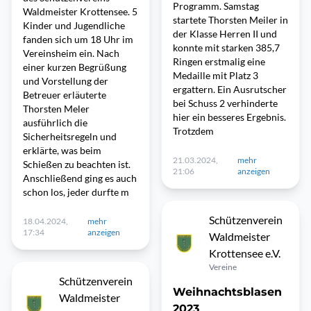
Programm. Samstag
Waldmeister Krottensee. 5
startete Thorsten Meiler in
Kinder und Jugendliche
der Klasse Herren II und
fanden sich um 18 Uhr im
konnte mit starken 385,7
Vereinsheim ein. Nach
Ringen erstmalig eine
einer kurzen Begrüßung
Medaille mit Platz 3
und Vorstellung der
ergattern. Ein Ausrutscher
Betreuer erläuterte
bei Schuss 2 verhinderte
Thorsten Meler
hier ein besseres Ergebnis.
ausführlich die
Trotzdem
Sicherheitsregeln und
erklärte, was beim
21.03.2024,
mehr
Schießen zu beachten ist.
21:06
anzeigen
Anschließend ging es auch
schon los, jeder durfte m
Schützenverein
18.04.2024,
mehr
17:34
anzeigen
Waldmeister
Krottensee e.V.
Vereine
Schützenverein
Weihnachtsblasen
Waldmeister
2023