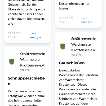
Kostprobe geben hat
Gelegenheit. Bei der
lassen.
Überreichung der Spende
konnte sich Herr Lehner
08.12.2025,
mehr
gleich davon überzeugen,
17:20
anzeigen
wie g
01.02.2026,
mehr
15:01
anzeigen
Schützenverein
Waldmeister
Krottensee e.V.
Schützenverein
Vereine
Waldmeister
Gauschießen
Krottensee e.V.
Vereine
Erneut starkes
Wochenende der Schützen
Schnupperschieße
von Waldmeister
n
Krottensee Dieses
Wochenende standen die
Krottensee = Ein voller
Gaumeisterschaft für die
Erfolg war wieder einmal
Schützen von Waldmeister
das Schnupperschießen
Krottensee auf dem
des Schützenvereins