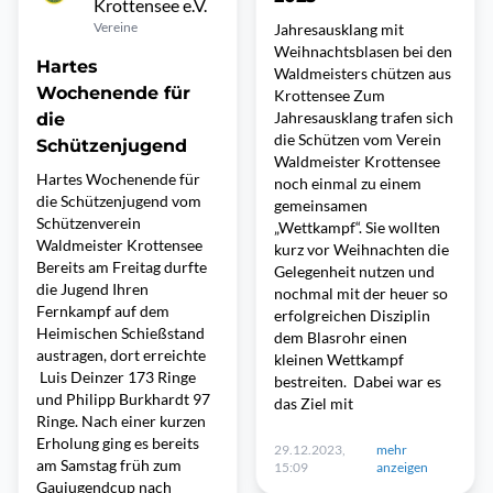
Krottensee e.V.
Vereine
Jahresausklang mit
Weihnachtsblasen bei den
Hartes
Waldmeisters chützen aus
Wochenende für
Krottensee Zum
Jahresausklang trafen sich
die
die Schützen vom Verein
Schützenjugend
Waldmeister Krottensee
Hartes Wochenende für
noch einmal zu einem
die Schützenjugend vom
gemeinsamen
Schützenverein
„Wettkampf“. Sie wollten
Waldmeister Krottensee
kurz vor Weihnachten die
Bereits am Freitag durfte
Gelegenheit nutzen und
die Jugend Ihren
nochmal mit der heuer so
Fernkampf auf dem
erfolgreichen Disziplin
Heimischen Schießstand
dem Blasrohr einen
austragen, dort erreichte
kleinen Wettkampf
Luis Deinzer 173 Ringe
bestreiten. Dabei war es
und Philipp Burkhardt 97
das Ziel mit
Ringe. Nach einer kurzen
Erholung ging es bereits
29.12.2023,
mehr
am Samstag früh zum
15:09
anzeigen
Gaujugendcup nach