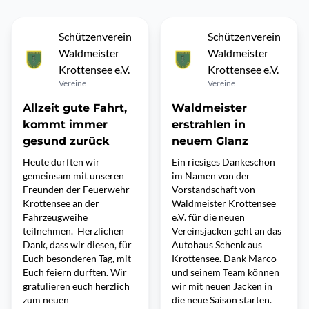
Schützenverein
Schützenverein
Waldmeister
Waldmeister
Krottensee e.V.
Krottensee e.V.
Vereine
Vereine
Allzeit gute Fahrt,
Waldmeister
kommt immer
erstrahlen in
gesund zurück
neuem Glanz
Heute durften wir
Ein riesiges Dankeschön
gemeinsam mit unseren
im Namen von der
Freunden der Feuerwehr
Vorstandschaft von
Krottensee an der
Waldmeister Krottensee
Fahrzeugweihe
e.V. für die neuen
teilnehmen. Herzlichen
Vereinsjacken geht an das
Dank, dass wir diesen, für
Autohaus Schenk aus
Euch besonderen Tag, mit
Krottensee. Dank Marco
Euch feiern durften. Wir
und seinem Team können
gratulieren euch herzlich
wir mit neuen Jacken in
zum neuen
die neue Saison starten.