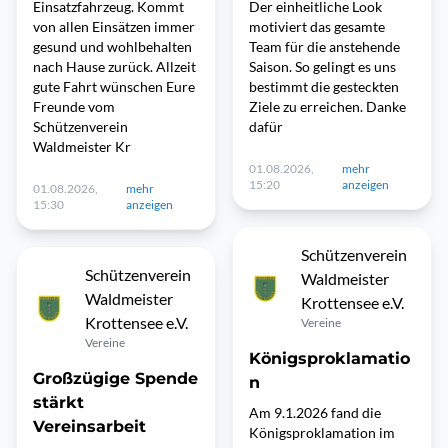
Einsatzfahrzeug. Kommt
Der einheitliche Look
von allen Einsätzen immer
motiviert das gesamte
gesund und wohlbehalten
Team für die anstehende
nach Hause zurück. Allzeit
Saison. So gelingt es uns
gute Fahrt wünschen Eure
bestimmt die gesteckten
Freunde vom
Ziele zu erreichen. Danke
Schützenverein
dafür
Waldmeister Kr
01.08.2026,
mehr
15:20
anzeigen
01.08.2026,
mehr
15:30
anzeigen
Schützenverein
Schützenverein
Waldmeister
Waldmeister
Krottensee e.V.
Krottensee e.V.
Vereine
Vereine
Königsproklamatio
Großzügige Spende
n
stärkt
Am 9.1.2026 fand die
Vereinsarbeit
Königsproklamation im