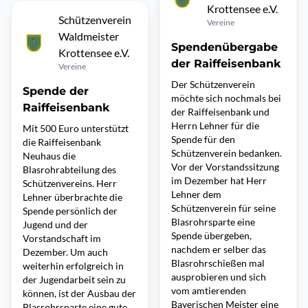
Krottensee e.V.
Schützenverein
Vereine
Waldmeister
Spendenübergabe
Krottensee e.V.
der Raiffeisenbank
Vereine
Der Schützenverein
Spende der
möchte sich nochmals bei
Raiffeisenbank
der Raiffeisenbank und
Herrn Lehner für die
Mit 500 Euro unterstützt
Spende für den
die Raiffeisenbank
Schützenverein bedanken.
Neuhaus die
Vor der Vorstandssitzung
Blasrohrabteilung des
im Dezember hat Herr
Schützenvereins. Herr
Lehner dem
Lehner überbrachte die
Schützenverein für seine
Spende persönlich der
Blasrohrsparte eine
Jugend und der
Spende übergeben,
Vorstandschaft im
nachdem er selber das
Dezember. Um auch
Blasrohrschießen mal
weiterhin erfolgreich in
ausprobieren und sich
der Jugendarbeit sein zu
vom amtierenden
können, ist der Ausbau der
Bayerischen Meister eine
Blasrohrsparte eine gute