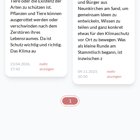
Tiere oder die Existenz der
und Bürger aus
Arten zu schützen ist.
Neunkirchen am Sand, um
Pflanzen und Tiere können
gemeinsam Ideen zu
ausgerottet werden oder
entwickeln, Wissen zu
verschwinden nach dem
teilen und ganz konkret
Zerstören ihres
etwas für den Klimaschutz
Lebensraumes. Da ist
vor Ort zu bewegen. Was
Schutz wichtig und richtig.
als kleine Runde am
Das Klima au
Stammtisch begann, ist
inzwischen z
23.04.2026,
mehr
17:42
anzeigen
09.11.2025,
mehr
20:50
anzeigen
1