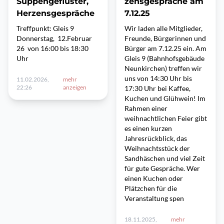
Suppengeflüster,
zensgespräche am
Herzensgespräche
7.12.25
Treffpunkt: Gleis 9
Wir laden alle Mitglieder,
Donnerstag, 12.Februar
Freunde, Bürgerinnen und
26 von 16:00 bis 18:30
Bürger am 7.12.25 ein. Am
Uhr
Gleis 9 (Bahnhofsgebäude
Neunkirchen) treffen wir
uns von 14:30 Uhr bis
11.02.2026,
mehr
22:26
anzeigen
17:30 Uhr bei Kaffee,
Kuchen und Glühwein! Im
Rahmen einer
weihnachtlichen Feier gibt
es einen kurzen
Jahresrückblick, das
Weihnachtsstück der
Sandhäschen und viel Zeit
für gute Gespräche. Wer
einen Kuchen oder
Plätzchen für die
Veranstaltung spen
18.11.2025,
mehr