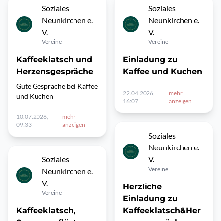
Soziales
Soziales
Neunkirchen e.
Neunkirchen e.
V.
V.
Vereine
Vereine
Kaffeeklatsch und
Einladung zu
Herzensgespräche
Kaffee und Kuchen
Gute Gespräche bei Kaffee
22.04.2026,
mehr
und Kuchen
16:07
anzeigen
10.07.2026,
mehr
09:33
anzeigen
Soziales
Neunkirchen e.
Soziales
V.
Vereine
Neunkirchen e.
V.
Herzliche
Vereine
Einladung zu
Kaffeeklatsch,
Kaffeeklatsch&Her