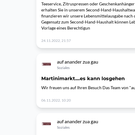
Teeservice, Zitruspressen oder Geschenkanhänger
erhalten Sie in unserem Second-Hand-Haushaltwa
finanzieren wir unsere Lebensmittelausgabe nach d
Gegensatz zum Second-Hand-Haushalt können Lebe
Vorlage eines Berechtigun
24.11.2022, 21:57
auf anander zua gau
Soziales
Martinimarkt....es kann losgehen
Wir freuen uns auf Ihren Besuch Das Team von "a
06.11.2022, 10:20
auf anander zua gau
Soziales