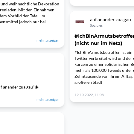
 und weihnachtliche Dekoration
renladen. Mit den Einnahmen
em Vorbild der Tafel. Im
auf anander zua gau
nsmittel jedoch nur bei
Soziales
#IchBinArmutsbetroffen
mehr anzeigen
(nicht nur im Netz)
#IchBinArmutsbetroffen ist ein 
Twitter verbreitet wird und der
kurzem zu einer solidarischen 
mehr als 100.000 Tweeds unter 
Zehntausende von ihrem Alltag m
größeren Städt
uf anander zua gau"🎄
19.10.2022, 11:08
mehr anzeigen