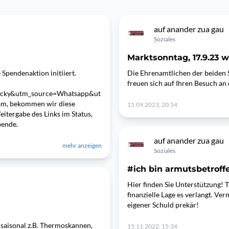
auf anander zua gau
Soziales
Marktsonntag, 17.9.23 w
 Spendenaktion initiiert.
Die Ehrenamtlichen der beiden
freuen sich auf Ihren Besuch a
icky&utm_source=Whatsapp&ut
m, bekommen wir diese
15.09.2023, 20:54
itergabe des Links im Status,
pende.
auf anander zua gau
mehr anzeigen
Soziales
#ich bin armutsbetroff
Hier finden Sie Unterstützung! T
finanzielle Lage es verlangt. Verm
eigener Schuld prekär!
 saisonal z.B. Thermoskannen,
15.11.2022, 15:34