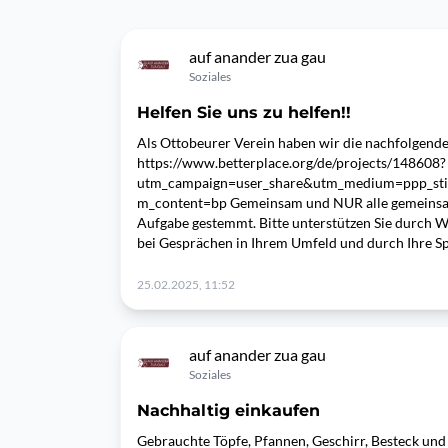
auf anander zua gau
Soziales
Helfen Sie uns zu helfen!!
Als Ottobeurer Verein haben wir die nachfolgende
https://www.betterplace.org/de/projects/148608?
utm_campaign=user_share&utm_medium=ppp_st
m_content=bp Gemeinsam und NUR alle gemeinsa
Aufgabe gestemmt. Bitte unterstützen Sie durch We
bei Gesprächen in Ihrem Umfeld und durch Ihre S
25.02.2025, 11:52
auf anander zua gau
Soziales
Nachhaltig einkaufen
Gebrauchte Töpfe, Pfannen, Geschirr, Besteck und