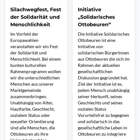
Silachwegfest, Fest
Initiative
der Solidarität und
„Solidarisches
Menschlichkeit
Ottobeuren“
Im Vorfeld der
Die Initiative Solidarisches
Europawahlen
Ottobeuren ist eine
veranstalten wir ein Fest
Initiative von
der Solidarität und
solidarischen BürgerInnen
Menschlichkeit. Bei einem
aus Ottobeuren die sich im
bunten kulturellen
Rahmen der aktuellen
Rahmenprogramm wollen
gesellschaftlichen
wir die unterschiedlichen
Diskussion gegründet hat.
Menschen aus unserer
Ziel der Initiative ist es,
Marktgemeinde
jedem Mensch unabhängig
zusammenbringen.
seiner Herkunft, seines
Unabhängig von Alter,
Geschlechts und seines
Hautfarbe, Geschlecht,
sozialen Status
sozialem Status oder
Vorurteilsfrei zu begegnen
sexueller Orientierung
und solidarisch in das
sind alle Menschen, die
gesellschaftliche Leben in
Ottobeuren als ihre
Ottobeuren zu integriere