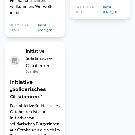
Heimat betrachten,
willkommen. Wir wollen
24.01.2024,
mehr
10:12
anzeigen
in un
30.05.2024,
mehr
18:34
anzeigen
Initiative
Solidarisches
Ottobeuren
Soziales
Initiative
„Solidarisches
Ottobeuren“
Die Initiative Solidarisches
Ottobeuren ist eine
Initiative von
solidarischen BürgerInnen
aus Ottobeuren die sich im