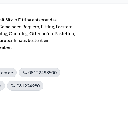
Sitz in Eitting entsorgt das 
emeinden Berglern, Eitting, Forstern, 
ing, Oberding, Ottenhofen, Pastetten, 
über hinaus besteht ein 
waben. 
-em.de
08122498500
e
081224980