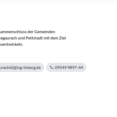
usammenschluss der Gemeinden 
tegaurach und Pettstadt mit dem Ziel 
zuentwickeln.
aurach6(@)vg-lisberg.de
09549 9897-44