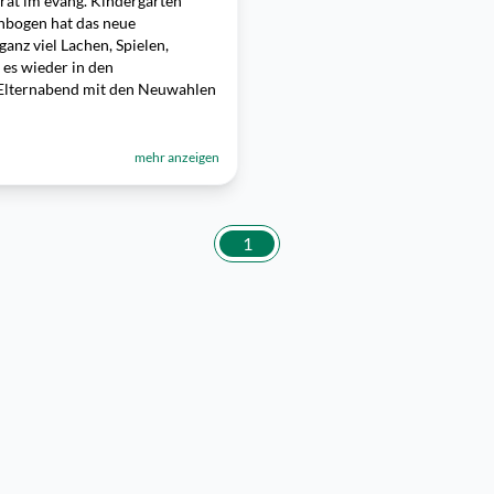
irat im evang. Kindergarten
nbogen hat das neue
anz viel Lachen, Spielen,
 es wieder in den
 Elternabend mit den Neuwahlen
mehr anzeigen
1