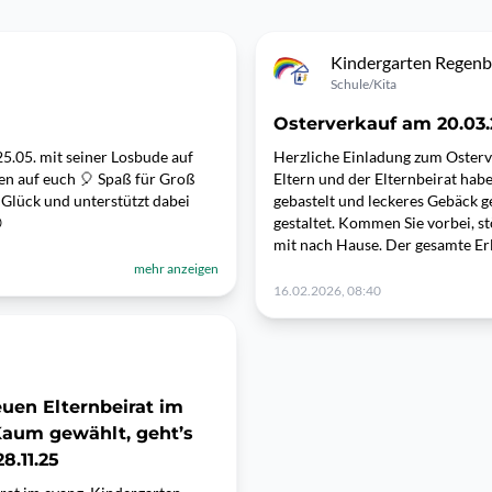
Kindergarten Regen
Schule/Kita
Osterverkauf am 20.03
25.05. mit seiner Losbude auf
Herzliche Einladung zum Oster
en auf euch 🎈 Spaß für Groß
Eltern und der Elternbeirat ha
 Glück und unterstützt dabei
gebastelt und leckeres Gebäck g

gestaltet. Kommen Sie vorbei, s
mit nach Hause. Der gesamte Er
mehr anzeigen
16.02.2026, 08:40
euen Elternbeirat im
Kaum gewählt, geht’s
8.11.25