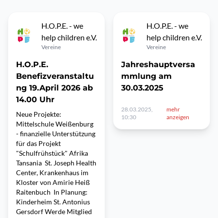
H.O.P.E. - we
H.O.P.E. - we
help children e.V.
help children e.V.
Vereine
Vereine
H.O.P.E.
Jahreshauptversa
Benefizveranstaltu
mmlung am
ng 19.April 2026 ab
30.03.2025
14.00 Uhr
28.03.2025,
mehr
Neue Projekte:
10:30
anzeigen
Mittelschule Weißenburg
- finanzielle Unterstützung
für das Projekt
"Schulfrühstück" Afrika
Tansania St. Joseph Health
Center, Krankenhaus im
Kloster von Amirie Heiß
Raitenbuch In Planung:
Kinderheim St. Antonius
Gersdorf Werde Mitglied