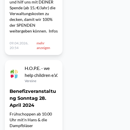
und hilf uns mit DEINER
Spende (ab 15,-€/Jahr) die
Verwaltungskosten zu
decken, damit wir 100%
der SPENDEN
weitergeben können. Infos
09.04.2026,
mehr
20:54
anzeigen
H.O.P.E. - we
help children e.V.
Vereine
Benefizveranstaltu
ng Sonntag 28.
April 2024
Frühschoppen ab 10.00
Uhr mit'n Hans & die
Dampfbläser