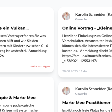
Karolin Schneider (R
Gewerbe
ie ein Vulkan…
Online Vortrag - „Klein
diesem Vortrag erfahren Sie was
Herzliche Einladung zum Online
nen hilft und wie Sie den
Vorschulalter. Veranstalter ist
ern mit Kindern zwischen 0 - 6
können sich alle interessierten 
rag ist kostenfrei. Anmeldung
kostenlos. Anmeldung direkt üb
-2026
https://familie.altmuehlfranke
_e-589021-12553147/
mehr anzeigen
28.08.2025, 11:46
Karolin Schneider (R
Gewerbe
apie & Marte Meo
Marte Meo Practitioner
ien sowie pädagogische
 Krisen mit systemischer
Es gibt noch freie Plätze für di