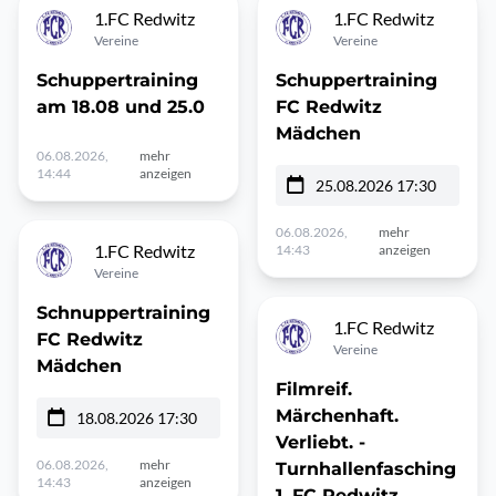
1.FC Redwitz
1.FC Redwitz
Vereine
Vereine
Schuppertraining
Schuppertraining
am 18.08 und 25.0
FC Redwitz
Mädchen
06.08.2026,
mehr
14:44
anzeigen
25.08.2026 17:30
06.08.2026,
mehr
1.FC Redwitz
14:43
anzeigen
Vereine
Schnuppertraining
1.FC Redwitz
FC Redwitz
Vereine
Mädchen
Filmreif.
Märchenhaft.
18.08.2026 17:30
Verliebt. -
06.08.2026,
mehr
Turnhallenfasching
14:43
anzeigen
1. FC Redwitz