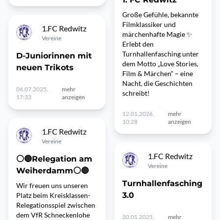
Große Gefühle, bekannte
Filmklassiker und
1.FC Redwitz
märchenhafte Magie ✨
Vereine
Erlebt den
Turnhallenfasching unter
D-Juniorinnen mit
dem Motto „Love Stories,
neuen Trikots
Film & Märchen“ – eine
Nacht, die Geschichten
06.07.2025,
mehr
schreibt!
17:33
anzeigen
12.01.2026,
mehr
10:28
anzeigen
1.FC Redwitz
Vereine
1.FC Redwitz
⚪️🔵Relegation am
Vereine
Weiherdamm⚪️🔵
Turnhallenfasching
Wir freuen uns unseren
3.0
Platz beim Kreisklassen-
Relegationsspiel zwischen
dem VfR Schneckenlohe
20.01.2025,
mehr