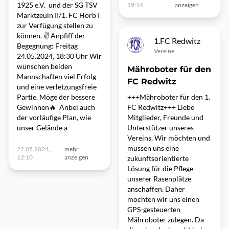
1925 e.V. und der SG TSV
19:14
anzeigen
Marktzeuln II/1. FC Horb I
zur Verfügung stellen zu
können. ✌ Anpfiff der
1.FC Redwitz
Begegnung: Freitag
Vereine
24.05.2024, 18:30 Uhr Wir
wünschen beiden
Mähroboter für den
Mannschaften viel Erfolg
FC Redwitz
und eine verletzungsfreie
Partie. Möge der bessere
+++Mähroboter für den 1.
Gewinnen🔥 Anbei auch
FC Redwitz+++ Liebe
der vorläufige Plan, wie
Mitglieder, Freunde und
unser Gelände a
Unterstützer unseres
Vereins, Wir möchten und
müssen uns eine
22.05.2024,
mehr
12:10
anzeigen
zukunftsorientierte
Lösung für die Pflege
unserer Rasenplätze
anschaffen. Daher
möchten wir uns einen
GPS-gesteuerten
Mähroboter zulegen. Da