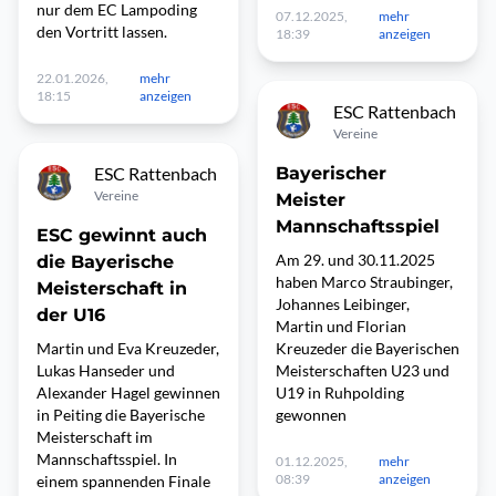
nur dem EC Lampoding
07.12.2025,
mehr
den Vortritt lassen.
18:39
anzeigen
22.01.2026,
mehr
18:15
anzeigen
ESC Rattenbach
Vereine
ESC Rattenbach
Bayerischer
Vereine
Meister
Mannschaftsspiel
ESC gewinnt auch
Am 29. und 30.11.2025
die Bayerische
haben Marco Straubinger,
Meisterschaft in
Johannes Leibinger,
der U16
Martin und Florian
Martin und Eva Kreuzeder,
Kreuzeder die Bayerischen
Lukas Hanseder und
Meisterschaften U23 und
Alexander Hagel gewinnen
U19 in Ruhpolding
in Peiting die Bayerische
gewonnen
Meisterschaft im
Mannschaftsspiel. In
01.12.2025,
mehr
08:39
anzeigen
einem spannenden Finale