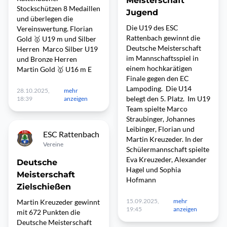
Meisterschaft
Stockschützen 8 Medaillen
Jugend
und überlegen die
Die U19 des ESC
Vereinswertung. Florian
Rattenbach gewinnt die
Gold 🥇 U19 m und Silber
Deutsche Meisterschaft
Herren Marco Silber U19
im Mannschaftsspiel in
und Bronze Herren
einem hochkarätigen
Martin Gold 🥇 U16 m E
Finale gegen den EC
Lampoding. Die U14
28.10.2025,
mehr
belegt den 5. Platz. Im U19
18:39
anzeigen
Team spielte Marco
Straubinger, Johannes
Leibinger, Florian und
ESC Rattenbach
Martin Kreuzeder. In der
Vereine
Schülermannschaft spielte
Eva Kreuzeder, Alexander
Deutsche
Hagel und Sophia
Meisterschaft
Hofmann
Zielschießen
15.09.2025,
mehr
Martin Kreuzeder gewinnt
19:45
anzeigen
mit 672 Punkten die
Deutsche Meisterschaft