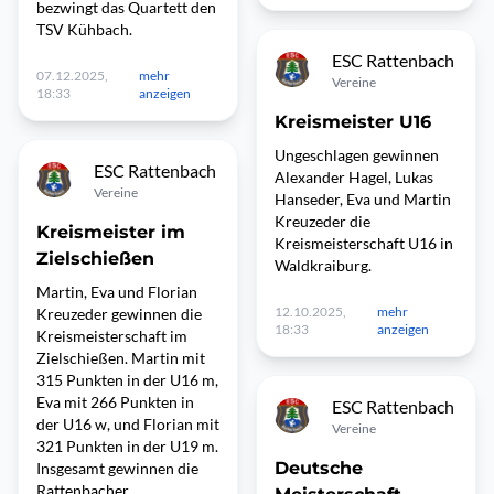
bezwingt das Quartett den
TSV Kühbach.
ESC Rattenbach
07.12.2025,
mehr
Vereine
18:33
anzeigen
Kreismeister U16
Ungeschlagen gewinnen
ESC Rattenbach
Alexander Hagel, Lukas
Vereine
Hanseder, Eva und Martin
Kreuzeder die
Kreismeister im
Kreismeisterschaft U16 in
Zielschießen
Waldkraiburg.
Martin, Eva und Florian
12.10.2025,
mehr
Kreuzeder gewinnen die
18:33
anzeigen
Kreismeisterschaft im
Zielschießen. Martin mit
315 Punkten in der U16 m,
Eva mit 266 Punkten in
ESC Rattenbach
der U16 w, und Florian mit
Vereine
321 Punkten in der U19 m.
Deutsche
Insgesamt gewinnen die
Rattenbacher