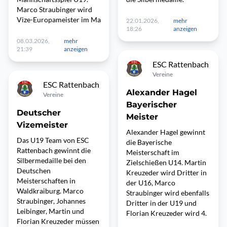
Marco Straubinger wird
Vize-Europameister im Ma
22.01.2026,
mehr
18:26
anzeigen
08.03.2026,
mehr
21:39
anzeigen
ESC Rattenbach
Vereine
ESC Rattenbach
Alexander Hagel
Vereine
Bayerischer
Deutscher
Meister
Vizemeister
Alexander Hagel gewinnt
Das U19 Team von ESC
die Bayerische
Rattenbach gewinnt die
Meisterschaft im
Silbermedaille bei den
Zielschießen U14. Martin
Deutschen
Kreuzeder wird Dritter in
Meisterschaften in
der U16, Marco
Waldkraiburg. Marco
Straubinger wird ebenfalls
Straubinger, Johannes
Dritter in der U19 und
Leibinger, Martin und
Florian Kreuzeder wird 4.
Florian Kreuzeder müssen