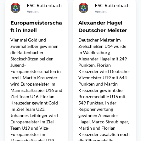
ESC Rattenbach
ESC Rattenbach
Vereine
Vereine
Europameisterscha
Alexander Hagel
ft in Inzell
Deutscher Meister
Vier mal Gold und
Deutscher Meister im
zweimal Silber gewinnen
Zielschießen U14 wurde
die Rattenbacher
in Waldkraiburg
Stockschützen bei den
Alexander Hagel mit 249
Jugend-
Punkten. Florian
Europameisterschaften in
Kreuzeder wird Deutscher
Inzell. Martin Kreuzeder
Vizemeister U19 mit 644
wird Europameister im
Punkten und Martin
Mannschaftsspiel U16 und
Kreuzeder gewinnt die
Ziel Team U16. Florian
Bronzemedaille U16 mit
Kreuzeder gewinnt Gold
549 Punkten. In der
im Ziel Team U23.
Regionenwertung
Johannes Leibinger wird
gewinnen Alexander
Europameister im Ziel
Hagel, Marco Straubinger,
Team U19 und Vize-
Martin und Florian
Europameister im
Kreuzeder zusätzlich noch
Mannschaftsspiel U19.
die Silbermedaille.