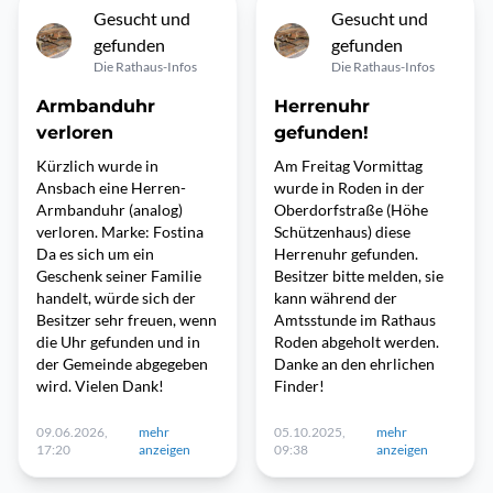
Gesucht und
Gesucht und
gefunden
gefunden
Die Rathaus-Infos
Die Rathaus-Infos
Armbanduhr
Herrenuhr
verloren
gefunden!
Kürzlich wurde in
Am Freitag Vormittag
Ansbach eine Herren-
wurde in Roden in der
Armbanduhr (analog)
Oberdorfstraße (Höhe
verloren. Marke: Fostina
Schützenhaus) diese
Da es sich um ein
Herrenuhr gefunden.
Geschenk seiner Familie
Besitzer bitte melden, sie
handelt, würde sich der
kann während der
Besitzer sehr freuen, wenn
Amtsstunde im Rathaus
die Uhr gefunden und in
Roden abgeholt werden.
der Gemeinde abgegeben
Danke an den ehrlichen
wird. Vielen Dank!
Finder!
09.06.2026,
mehr
05.10.2025,
mehr
17:20
anzeigen
09:38
anzeigen