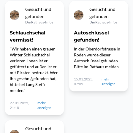
Gesucht und
Gesucht und
gefunden
gefunden
Die Rathaus-Infos
Die Rathaus-Infos
Schlauchschal
Autoschlüssel
vermisst!
gefunden!
"Wir haben einen grauen
In der Oberdorfstrasse in
Winter Schlauchschal
Roden wurde dieser
verloren. Innen ist er
Autoschlüssel gefunden.
gefüttert und außen ist er
Bitte im Rathaus melden
mit Piraten bedruckt. Wer
ihn gesehn /gefunden hat,
15.01.2025,
mehr
07:05
anzeigen
bitte bei Lang Steffi
melden."
27.01.2025,
mehr
21:18
anzeigen
Gesucht und