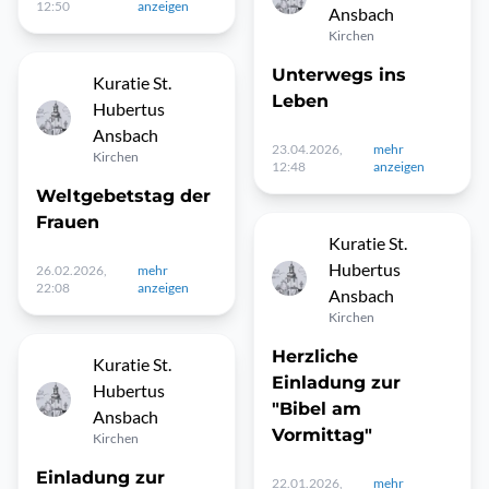
12:50
anzeigen
Ansbach
Kirchen
Unterwegs ins
Kuratie St.
Leben
Hubertus
Ansbach
23.04.2026,
mehr
Kirchen
12:48
anzeigen
Weltgebetstag der
Frauen
Kuratie St.
Hubertus
26.02.2026,
mehr
22:08
anzeigen
Ansbach
Kirchen
Herzliche
Kuratie St.
Einladung zur
Hubertus
"Bibel am
Ansbach
Vormittag"
Kirchen
Einladung zur
22.01.2026,
mehr