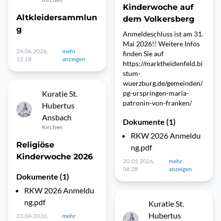
Kinderwoche auf
Altkleidersammlun
dem Volkersberg
g
Anmeldeschluss ist am 31.
Mai 2026!! Weitere Infos
24.06.2026,
mehr
finden Sie auf
12:18
anzeigen
https://marktheidenfeld.bi
stum-
wuerzburg.de/gemeinden/
Kuratie St.
pg-urspringen-maria-
patronin-von-franken/
Hubertus
Ansbach
Dokumente (1)
Kirchen
RKW 2026 Anmeldu
Religiöse
ng.pdf
Kinderwoche 2026
20.05.2026,
mehr
08:28
anzeigen
Dokumente (1)
RKW 2026 Anmeldu
ng.pdf
Kuratie St.
Hubertus
23.04.2026,
mehr